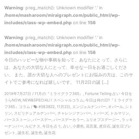
Warning
: preg_match(): Unknown modifier '.' in
/home/masharoom/miraigraph.com/public_html/wp-
includes/class-wp-embed.php
on line
156
Warning
: preg_match(): Unknown modifier '.' in
/home/masharoom/miraigraph.com/public_html/wp-
includes/class-wp-embed.php
on line
156
今日のハッピーな物や事柄を知って、あなたにとって、さらに
は、あなたの大切な人にとって、幸せな一日をお過ごしくださ
い。 また、誰か大切な人へのプレゼントにお悩みの方は、このサ
イトでご参考になれば嬉しいです。 11月2日の誕 […]
2019年7月27日 / 11月の『ミライグラフ365』, Fortune Telling 占い 今日を
うらNOW, NEW&SPECIAL! ! スペシャルコラム, 今日は何の日?『ミライグラ
フ365』コラム /
#583822, 11月2日, エンジェルナンバー, オパール, シト
リン, スピリチュアルナンバー, チャレンジナンバー, トパーズ, トルマリン,
バースストーン, バースデー, バースデーカラー, ユリオプスデージー, ラッキ
ーナンバー, ルピナス, 今日を占う, 占い, 小鹿色, 花言葉, 虎目石, 誕生日プレ
ゼント, 誕生石, 誕生色, 誕生花