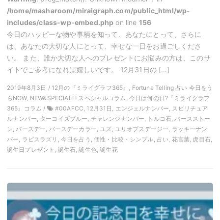
/home/masharoom/miraigraph.com/public_html/wp-
includes/class-wp-embed.php
on line
156
今日のハッピーな物や事柄を知って、あなたにとって、さらに
は、あなたの大切な人にとって、幸せな一日をお過ごしくださ
い。 また、誰か大切な人へのプレゼントにお悩みの方は、このサ
イトでご参考になれば嬉しいです。 12月31日の […]
2019年8月3日 / 12月の『ミライグラフ365』, Fortune Telling 占い 今日をう
らNOW, NEW&SPECIAL! ! スペシャルコラム, 今日は何の日?『ミライグラフ
365』コラム /
#00AFCC, 12月31日, エンジェルナンバー, スピリチュア
ルナンバー, ターコイズブルー, チャレンジナンバー, トルコ石, バースストー
ン, バースデー, バースデーカラー, ユズ, ユリオプスデージー, ラッキーナン
バー, ラピスラズリ, 今日を占う, 個性・比較・シンプル, 占い, 花言葉, 虎目石,
誕生日プレゼント, 誕生石, 誕生色, 誕生花