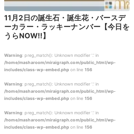
11月2日の誕生石・誕生花・バースデ
ーカラー・ラッキーナンバー【今日を
うらNOW!!】
Warning
: preg_match(): Unknown modifier '.' in
/home/masharoom/miraigraph.com/public_html/wp-
includes/class-wp-embed.php
on line
156
Warning
: preg_match(): Unknown modifier '.' in
/home/masharoom/miraigraph.com/public_html/wp-
includes/class-wp-embed.php
on line
156
Warning
: preg_match(): Unknown modifier '.' in
/home/masharoom/miraigraph.com/public_html/wp-
includes/class-wp-embed.php
on line
156