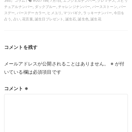
365』コラム /
#007199, 7月1日, エンジェルナンバー, クレマチス, スピリ
チュアルナンバー, ダックブルー, チャレンジナンバー, バースストーン, バー
スデー, バースデーカラー, ヒメユリ, マツバギク, ラッキーナンバー, 今日を
占う, 占い, 花言葉, 誕生日プレゼント, 誕生石, 誕生色, 誕生花
コメントを残す
メールアドレスが公開されることはありません。
※
が付
いている欄は必須項目です
コメント
※