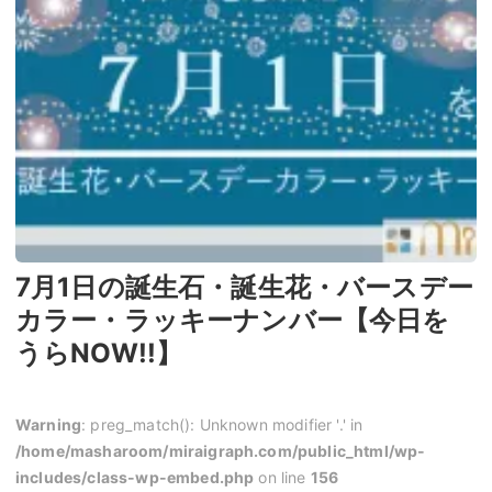
7月1日の誕生石・誕生花・バースデー
カラー・ラッキーナンバー【今日を
うらNOW!!】
Warning
: preg_match(): Unknown modifier '.' in
/home/masharoom/miraigraph.com/public_html/wp-
includes/class-wp-embed.php
on line
156