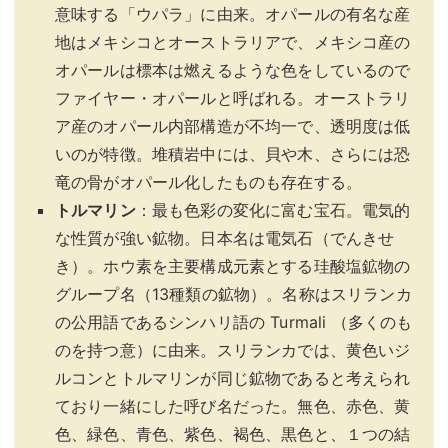
意味する「ウパラ」に由来。オパールの有名な産
地はメキシコとオーストラリアで、メキシコ産の
オパールは標本は燃えるような色をしているので
ファイヤー・オパールと呼ばれる。オーストラリ
ア産のオパール内部構造が不均一で、透明度は低
いのが特徴。堆積岩中には、貝や木、さらには恐
竜の骨がオパール化したものも存在する。
トルマリン
：最も色彩の変化に富む宝石。電気的
な性質が強い鉱物。日本名は電気石（でんきせ
き）。ホウ素を主要構成元素とする珪酸塩鉱物の
グループ名（13種類の鉱物）。名称はスリランカ
の公用語であるシンハリ語の Turmali （多くのも
のを持つ意）に由来。スリランカでは、黄色いジ
ルコンとトルマリンが同じ鉱物であると考えられ
ており一緒にした呼び名だった。無色、赤色、黄
色、緑色、青色、紫色、褐色、黒色と、１つの結