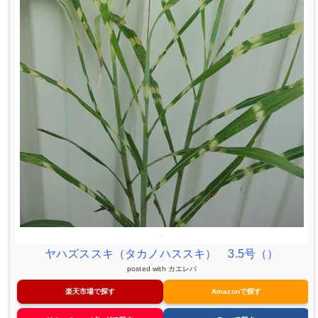
ヤハズススキ（タカノハススキ） 3.5号（）
posted with
カエレバ
楽天市場で探す
Amazonで探す