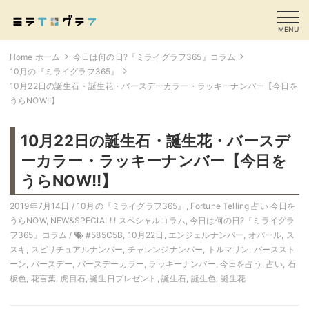
MENU
Home ホーム
今日は何の日?『ミライグラフ365』コラム
10月の『ミライグラフ365』
10月22日の誕生石・誕生花・バースデーカラー・ラッキーナンバー【今日を
うらNOW!!】
10月22日の誕生石・誕生花・バースデ
ーカラー・ラッキーナンバー【今日を
うらNOW!!】
2019年7月14日 /
10月の『ミライグラフ365』
,
Fortune Telling 占い 今日を
うらNOW
,
NEW&SPECIAL! ! スペシャルコラム
,
今日は何の日?『ミライグラ
フ365』コラム
/
#585C5B
,
10月22日
,
エンジェルナンバー
,
オパール
,
ス
スキ
,
スピリチュアルナンバー
,
チャレンジナンバー
,
トルマリン
,
バーススト
ーン
,
バースデー
,
バースデーカラー
,
ラッキーナンバー
,
今日を占う
,
占い
,
石
板色
,
花言葉
,
虎目石
,
誕生日プレゼント
,
誕生石
,
誕生色
,
誕生花