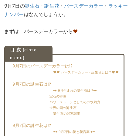
9月7日の
誕生石
・
誕生花
・
バースデーカラー
・
ラッキー
ナンバー
はなんでしょうか。
まずは、バースデーカラーから
♥
目 次
[
close
menu
]
9月7日のバースデーカラーは!?
♥♥ バースデーカラー・誕生色とは!? ♥♥
9月7日の誕生石は!?
♦♦ 9月生まれの誕生石は!?♦♦
宝石の特徴
パワーストーンとしての力や効力
世界の国の誕生石
誕生石の関連記事
9月7日の誕生花は!?
♣♣ 9月7日の花と花言葉 ♣♣