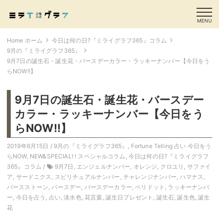
MENU
Home ホーム
今日は何の日?『ミライグラフ365』コラム
9月の『ミライグラフ365』
9月7日の誕生石・誕生花・バースデーカラー・ラッキーナンバー【今日をう
らNOW!!】
9月7日の誕生石・誕生花・バースデー
カラー・ラッキーナンバー【今日をう
らNOW!!】
2019年6月15日 /
9月の『ミライグラフ365』
,
Fortune Telling 占い 今日をう
らNOW
,
NEW&SPECIAL! ! スペシャルコラム
,
今日は何の日?『ミライグラフ
365』コラム
/
9月7日
,
エンジェルナンバー
,
オレンジ
,
クロユリ
,
サファイ
ア
,
サードニクス
,
スピリチュアルナンバー
,
チャレンジナンバー
,
ハマナス
,
バースストーン
,
バースデー
,
バースデーカラー
,
ペリドット
,
ラッキーナンバ
ー
,
今日を占う
,
占い
,
淡水色
,
花言葉
,
誕生日プレゼント
,
誕生石
,
誕生色
,
誕生
花