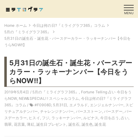
MENU
Home ホーム
今日は何の日?『ミライグラフ365』コラム
5月の『ミライグラフ365』
5月31日の誕生石・誕生花・バースデーカラー・ラッキーナンバー【今日を
うらNOW!!】
5月31日の誕生石・誕生花・バースデー
カラー・ラッキーナンバー【今日をう
らNOW!!】
2019年5月4日 /
5月の『ミライグラフ365』
,
Fortune Telling 占い 今日をう
らNOW
,
NEW&SPECIAL! ! スペシャルコラム
,
今日は何の日?『ミライグラフ
365』コラム
/
#F0908D
,
5月31日
,
エメラルド
,
エンジェルナンバー
,
スピ
リチュアルナンバー
,
チャレンジナンバー
,
バースストーン
,
バースデー
,
バー
スデーカラー
,
ヒスイ
,
フジ
,
ラッキーナンバー
,
ルピナス
,
今日を占う
,
占い
,
翡翠
,
花言葉
,
薄紅
,
誕生日プレゼント
,
誕生石
,
誕生色
,
誕生花