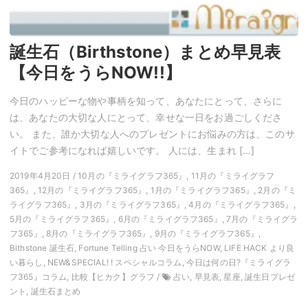
誕生石（Birthstone）まとめ早見表
【今日をうらNOW!!】
今日のハッピーな物や事柄を知って、あなたにとって、さらに
は、あなたの大切な人にとって、幸せな一日をお過ごしくださ
い。 また、誰か大切な人へのプレゼントにお悩みの方は、このサ
イトでご参考になれば嬉しいです。 人には、生まれ […]
2019年4月20日 / 10月の『ミライグラフ365』, 11月の『ミライグラフ
365』, 12月の『ミライグラフ365』, 1月の『ミライグラフ365』, 2月の『ミ
ライグラフ365』, 3月の『ミライグラフ365』, 4月の『ミライグラフ365』,
5月の『ミライグラフ365』, 6月の『ミライグラフ365』, 7月の『ミライグラ
フ365』, 8月の『ミライグラフ365』, 9月の『ミライグラフ365』,
Bithstone 誕生石, Fortune Telling 占い 今日をうらNOW, LIFE HACK より良
い暮らし, NEW&SPECIAL! ! スペシャルコラム, 今日は何の日?『ミライグラ
フ365』コラム, 比較【ヒカク】グラフ /
占い, 早見表, 星座, 誕生日プレゼ
ント, 誕生石まとめ