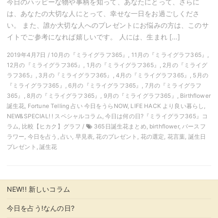
今日のハッピーな物や事柄を知って、あなたにとって、さらに
は、あなたの大切な人にとって、幸せな一日をお過ごしくださ
い。 また、誰か大切な人へのプレゼントにお悩みの方は、このサ
イトでご参考になれば嬉しいです。 人には、生まれ […]
2019年4月7日 / 10月の『ミライグラフ365』, 11月の『ミライグラフ365』,
12月の『ミライグラフ365』, 1月の『ミライグラフ365』, 2月の『ミライグ
ラフ365』, 3月の『ミライグラフ365』, 4月の『ミライグラフ365』, 5月の
『ミライグラフ365』, 6月の『ミライグラフ365』, 7月の『ミライグラフ
365』, 8月の『ミライグラフ365』, 9月の『ミライグラフ365』, Birthflower
誕生花, Fortune Telling 占い 今日をうらNOW, LIFE HACK より良い暮らし,
NEW&SPECIAL! ! スペシャルコラム, 今日は何の日?『ミライグラフ365』コ
ラム, 比較【ヒカク】グラフ /
365日誕生花まとめ, birthflower, バースフ
ラワー, 今日を占う, 占い, 早見表, 花のプレゼント, 花の選定, 花言葉, 誕生日
プレゼント, 誕生花
NEW!! 新しいコラム
今日を占う!なんの日?