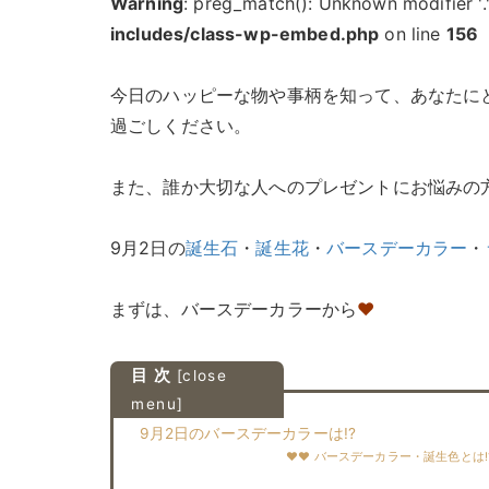
Warning
: preg_match(): Unknown modifier '.
includes/class-wp-embed.php
on line
156
今日のハッピーな物や事柄を知って、あなたに
過ごしください。
また、誰か大切な人へのプレゼントにお悩みの
9月2日の
誕生石
・
誕生花
・
バースデーカラー
・
まずは、バースデーカラーから
♥
目 次
[
close
menu
]
9月2日のバースデーカラーは!?
♥♥ バースデーカラー・誕生色とは!?