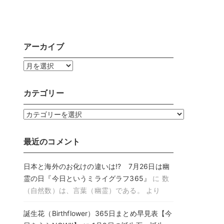
アーカイブ
ア
ー
カ
カテゴリー
イ
ブ
カ
テ
ゴ
最近のコメント
リ
ー
日本と海外のお化けの違いは!? 7月26日は幽
霊の日『今日というミライグラフ365』
に
数
（自然数）は、言葉（幽霊）である。
より
誕生花（Birthflower）365日まとめ早見表【今