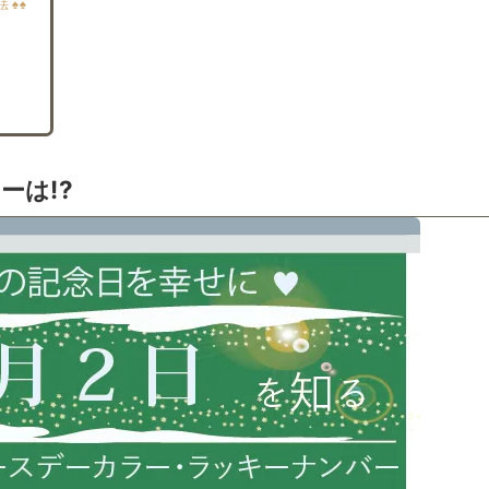
 ♠♠
ーは!?