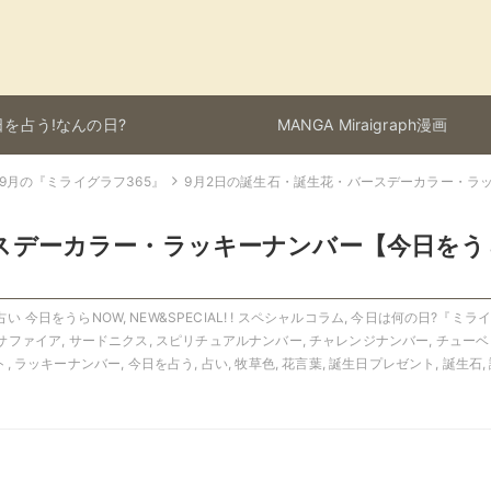
を占う!なんの日?
MANGA Miraigraph漫画
9月の『ミライグラフ365』
9月2日の誕生石・誕生花・バースデーカラー・ラッ
ースデーカラー・ラッキーナンバー【今日をう
ing 占い 今日をうらNOW
,
NEW&SPECIAL! ! スペシャルコラム
,
今日は何の日?『ミラ
サファイア
,
サードニクス
,
スピリチュアルナンバー
,
チャレンジナンバー
,
チューベ
ト
,
ラッキーナンバー
,
今日を占う
,
占い
,
牧草色
,
花言葉
,
誕生日プレゼント
,
誕生石
,