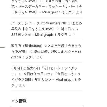
日をうらNOW!!】
に
1月9日の誕生石・誕生
花・バースデーカラー・ラッキーナンバー【今
日をうらNOW!!】 – Mirai graph ミラグラ
より
バースナンバー（BirthNumber）365日まとめ
早見表【今日をうらNOW!!】
に
誕生日占い
366日まとめ – Mirai graph ミラグラ
より
誕生石（Birthstone）まとめ早見表【今日をう
らNOW!!】
に
誕生日占い366日まとめ – Mirai
graph ミラグラ
より
3月5日は 巫女の日『今日というミライグラ
フ』
に
今日は何の日コラム『今日というミラ
イグラフ365』年間リンク – Mirai graph ミラ
グラ
より
メタ情報