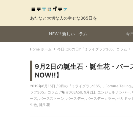
あたなと大切な人の幸せな365日を
NEW!! 新しいコラム
今日
Home ホーム
今日は何の日?『ミライグラフ365』コラム
9月2日の誕生石・誕生花・バ
NOW!!】
2019年6月15日 /
9月の『ミライグラフ365』
,
Fortune Tell
ラフ365』コラム
/
#368A56
,
9月2日
,
エンジェルナンバー
,
ーズ
,
バースストーン
,
バースデー
,
バースデーカラー
,
ペリドッ
生色
,
誕生花