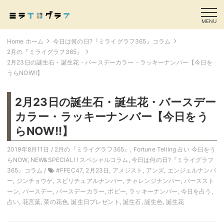
MENU
Home ホーム
今日は何の日?『ミライグラフ365』コラム
2月の『ミライグラフ365』
2月23日の誕生石・誕生花・バースデーカラー・ラッキーナンバー【今日を
うらNOW!!】
2月23日の誕生石・誕生花・バースデー
カラー・ラッキーナンバー【今日をう
らNOW!!】
2019年8月11日 /
2月の『ミライグラフ365』
,
Fortune Telling 占い 今日をう
らNOW
,
NEW&SPECIAL! ! スペシャルコラム
,
今日は何の日?『ミライグラフ
365』コラム
/
#FFEC47
,
2月23日
,
アメジスト
,
アンズ
,
エンジェルナンバ
ー
,
ジンチョウゲ
,
スピリチュアルナンバー
,
チャレンジナンバー
,
バーススト
ーン
,
バースデー
,
バースデーカラー
,
ポピー
,
ラッキーナンバー
,
今日を占う
,
占い
,
花言葉
,
菜の花色
,
誕生日プレゼント
,
誕生石
,
誕生色
,
誕生花