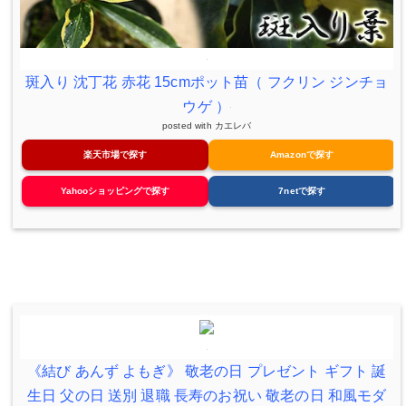
斑入り 沈丁花 赤花 15cmポット苗（ フクリン ジンチョ
ウゲ ）
posted with
カエレバ
楽天市場で探す
Amazonで探す
Yahooショッピングで探す
7netで探す
《結び あんず よもぎ》 敬老の日 プレゼント ギフト 誕
生日 父の日 送別 退職 長寿のお祝い 敬老の日 和風モダ