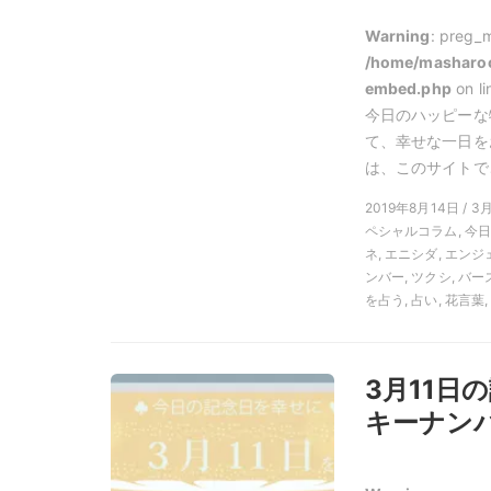
Warning
: preg_m
/home/masharoo
embed.php
on l
今日のハッピーな
て、幸せな一日を
は、このサイトでご
2019年8月14日 / 3
ペシャルコラム, 今
ネ, エニシダ, エン
ンバー, ツクシ, バ
を占う, 占い, 花言葉
3月11
キーナンバ