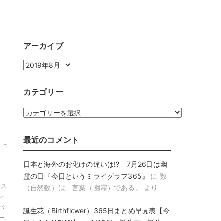
アーカイブ
ア
ー
カ
カテゴリー
イ
ブ
カ
テ
ゴ
最近のコメント
とっ
リ
ー
日本と海外のお化けの違いは!? 7月26日は幽
霊の日『今日というミライグラフ365』
に
数
 ス
（自然数）は、言葉（幽霊）である。
より
ン
バ
誕生花（Birthflower）365日まとめ早見表【今
ー,