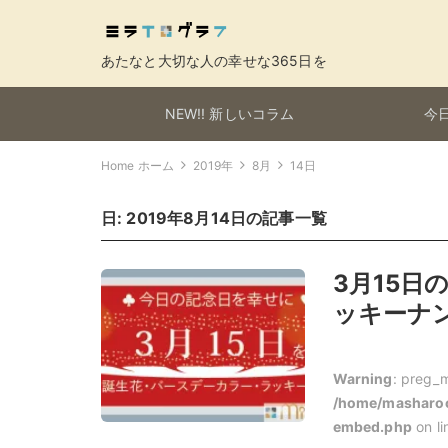
あたなと大切な人の幸せな365日を
NEW!! 新しいコラム
今日
Home ホーム
2019年
8月
14日
日:
2019年8月14日
の記事一覧
3月15
ッキーナン
Warning
: preg_m
/home/masharoo
embed.php
on l