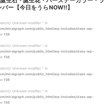
日の誕生石・誕生花・バースデーカラー・ラ
バー【今日をうらNOW!!】
atch(): Unknown modifier '.' in
m/miraigraph.com/public_html/wp-includes/class-wp-
ine
156
atch(): Unknown modifier '.' in
m/miraigraph.com/public_html/wp-includes/class-wp-
ine
156
atch(): Unknown modifier '.' in
m/miraigraph.com/public_html/wp-includes/class-wp-
ine
156
atch(): Unknown modifier '.' in
m/miraigraph.com/public_html/wp-includes/class-wp-
ine
156