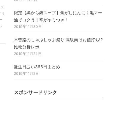
 ス
限定【黒から鍋スープ】焦がしにんにく黒マー
ベリ
油でコクうま辛がヤミつき!!
ー
ジ
2019年11月30日
木曽路のしゃぶしゃぶ祭り 高級肉はお値打ち!?
比較分析レポ
2019年11月24日
誕生日占い366日まとめ
2019年11月2日
スポンサードリンク