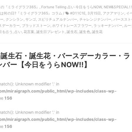
月の『ミライグラフ365』, Fortune Telling 占い 今日をうらNOW, NEW&SPECIAL! !
日は何の日?『ミライグラフ365』コラム /
#D11C1E, 3月15日, アクアマリン, イ
ー, クンシラン, サンゴ, スピリチュアルナンバー, チャレンジナンバー, バーススト
ースデーカラー, ブラッドストーン, ホワイトレースフラワー, ラッキーナンバー, ルー
日を占う, 占い, 花言葉, 誕生日プレゼント, 誕生石, 誕生色, 誕生花
日の誕生石・誕生花・バースデーカラー・ラ
バー【今日をうらNOW!!】
atch(): Unknown modifier '.' in
m/miraigraph.com/public_html/wp-includes/class-wp-
ine
156
atch(): Unknown modifier '.' in
m/miraigraph.com/public_html/wp-includes/class-wp-
ine
156