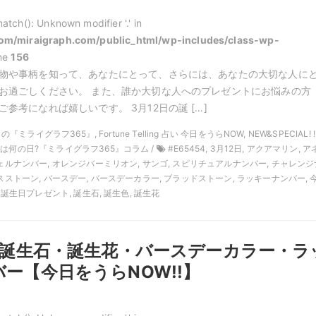
atch(): Unknown modifier '.' in
m/miraigraph.com/public_html/wp-includes/class-wp-
ine
156
物や事柄を知って、あなたにとって、さらには、あなたの大切な人に
お過ごしください。 また、誰か大切な人へのプレゼントにお悩みの方
参考になれば嬉しいです。 3月12日の誕 […]
月の『ミライグラフ365』, Fortune Telling 占い 今日をうらNOW, NEW&SPECIAL! !
日は何の日?『ミライグラフ365』コラム /
#E65454, 3月12日, アクアマリン, 
ジェルナンバー, オレンジバーミリオン, サンゴ, スピリチュアルナンバー, チャレンジ
ースストーン, バースデー, バースデーカラー, ブラッドストーン, ラッキーナンバー, 
, 誕生日プレゼント, 誕生石, 誕生色, 誕生花
日の誕生石・誕生花・バースデーカラー・ラ
ー【今日をうらNOW!!】