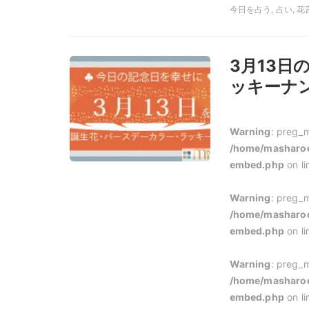
今日を占う, 占い, 花
3月13
ッキーナン
Warning
: preg_m
/home/masharoo
embed.php
on l
Warning
: preg_m
/home/masharoo
embed.php
on l
Warning
: preg_m
/home/masharoo
embed.php
on l