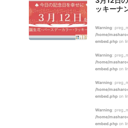
3月12
ッキーナン
Warning
: preg_m
/home/masharoo
embed.php
on l
Warning
: preg_m
/home/masharoo
embed.php
on l
Warning
: preg_m
/home/masharoo
embed.php
on l
Warning
: preg_m
/home/masharoo
embed.php
on l