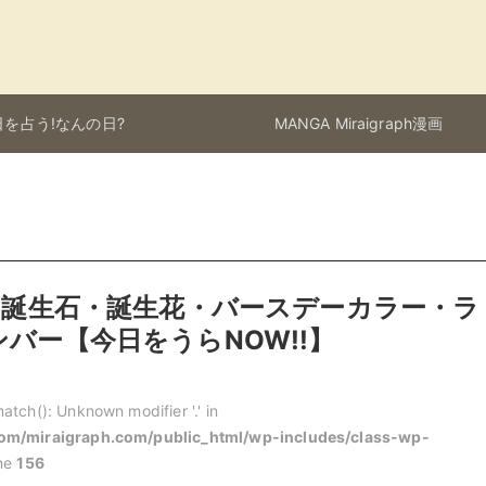
を占う!なんの日?
MANGA Miraigraph漫画
日の誕生石・誕生花・バースデーカラー・ラ
バー【今日をうらNOW!!】
atch(): Unknown modifier '.' in
m/miraigraph.com/public_html/wp-includes/class-wp-
ine
156