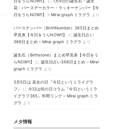
日をうらNOW!!】
に
1月9日の誕生石・誕生
花・バースデーカラー・ラッキーナンバー【今
日をうらNOW!!】 – Mirai graph ミラグラ
より
バースナンバー（BirthNumber）365日まとめ
早見表【今日をうらNOW!!】
に
誕生日占い
366日まとめ – Mirai graph ミラグラ
より
誕生石（Birthstone）まとめ早見表【今日をう
らNOW!!】
に
誕生日占い366日まとめ – Mirai
graph ミラグラ
より
3月5日は 巫女の日『今日というミライグラ
フ』
に
今日は何の日コラム『今日というミラ
イグラフ365』年間リンク – Mirai graph ミラ
グラ
より
メタ情報