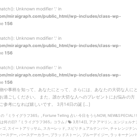
atch(): Unknown modifier '.' in
m/miraigraph.com/public_html/wp-includes/class-wp-
ine
156
atch(): Unknown modifier '.' in
m/miraigraph.com/public_html/wp-includes/class-wp-
ine
156
atch(): Unknown modifier '.' in
m/miraigraph.com/public_html/wp-includes/class-wp-
ine
156
物や事柄を知って、あなたにとって、さらには、あなたの大切な人に
お過ごしください。 また、誰か大切な人へのプレゼントにお悩みの方
参考になれば嬉しいです。 3月14日の誕 […]
月の『ミライグラフ365』, Fortune Telling 占い 今日をうらNOW, NEW&SPECIAL! !
日は何の日?『ミライグラフ365』コラム /
3月14日, アクアマリン, エンジェルナ
サンゴ, スイートアリッサム, スカーレッド, スピリチュアルナンバー, チャレンジナン
 バースデー, バースデーカラー, ブラッドストーン, ブルーデイジー, ラッキーナンバ