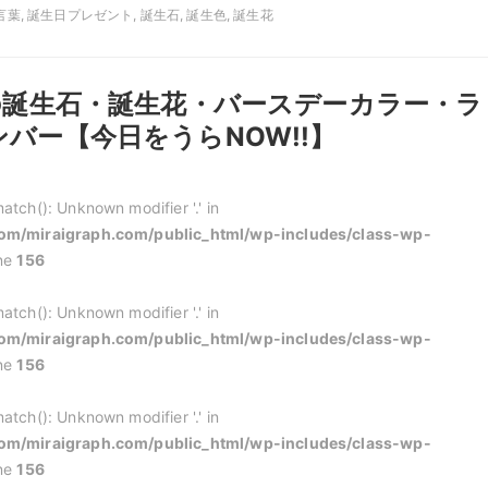
言葉, 誕生日プレゼント, 誕生石, 誕生色, 誕生花
日の誕生石・誕生花・バースデーカラー・ラ
バー【今日をうらNOW!!】
atch(): Unknown modifier '.' in
m/miraigraph.com/public_html/wp-includes/class-wp-
ine
156
atch(): Unknown modifier '.' in
m/miraigraph.com/public_html/wp-includes/class-wp-
ine
156
atch(): Unknown modifier '.' in
m/miraigraph.com/public_html/wp-includes/class-wp-
ine
156