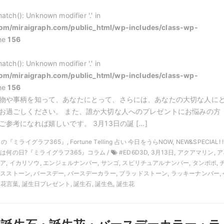
atch(): Unknown modifier '.' in
m/miraigraph.com/public_html/wp-includes/class-wp-
ine
156
atch(): Unknown modifier '.' in
m/miraigraph.com/public_html/wp-includes/class-wp-
ine
156
物や事柄を知って、あなたにとって、さらには、あなたの大切な人に
お過ごしください。 また、誰か大切な人へのプレゼントにお悩みの方
参考になれば嬉しいです。 3月13日の誕 […]
月の『ミライグラフ365』, Fortune Telling 占い 今日をうらNOW, NEW&SPECIAL! !
日は何の日?『ミライグラフ365』コラム /
#ED6D3D, 3月13日, アクアマリン, 
ア, イカリソウ, エンジェルナンバー, サンゴ, スピリチュアルナンバー, タンポポ, 
スストーン, バースデー, バースデーカラー, ブラッドストーン, ラッキーナンバー, 
, 花言葉, 誕生日プレゼント, 誕生石, 誕生色, 誕生花