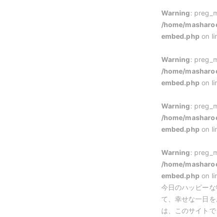
Warning
: preg_m
/home/masharoo
embed.php
on l
Warning
: preg_m
/home/masharoo
embed.php
on l
Warning
: preg_m
/home/masharoo
embed.php
on l
Warning
: preg_m
/home/masharoo
embed.php
on l
今日のハッピーな
て、幸せな一日を
は、このサイトでご