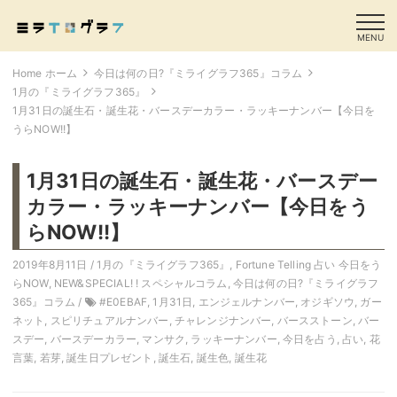
MENU
Home ホーム
今日は何の日?『ミライグラフ365』コラム
1月の『ミライグラフ365』
1月31日の誕生石・誕生花・バースデーカラー・ラッキーナンバー【今日を
うらNOW!!】
1月31日の誕生石・誕生花・バースデー
カラー・ラッキーナンバー【今日をう
らNOW!!】
2019年8月11日 /
1月の『ミライグラフ365』
,
Fortune Telling 占い 今日をう
らNOW
,
NEW&SPECIAL! ! スペシャルコラム
,
今日は何の日?『ミライグラフ
365』コラム
/
#E0EBAF
,
1月31日
,
エンジェルナンバー
,
オジギソウ
,
ガー
ネット
,
スピリチュアルナンバー
,
チャレンジナンバー
,
バースストーン
,
バー
スデー
,
バースデーカラー
,
マンサク
,
ラッキーナンバー
,
今日を占う
,
占い
,
花
言葉
,
若芽
,
誕生日プレゼント
,
誕生石
,
誕生色
,
誕生花