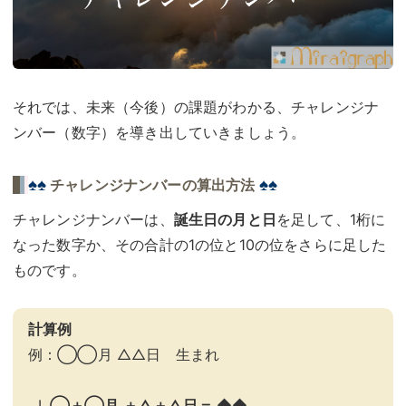
それでは、未来（今後）の課題がわかる、チャレンジナ
ンバー（数字）を導き出していきましょう。
♠♠
♠♠
チャレンジナンバーの算出方法
チャレンジナンバーは、
誕生日の月と日
を足して、1桁に
なった数字か、その合計の1の位と10の位をさらに足した
ものです。
計算例
例：◯◯月 △△日 生まれ
◯＋◯月 ＋△＋△日＝ ◆◆