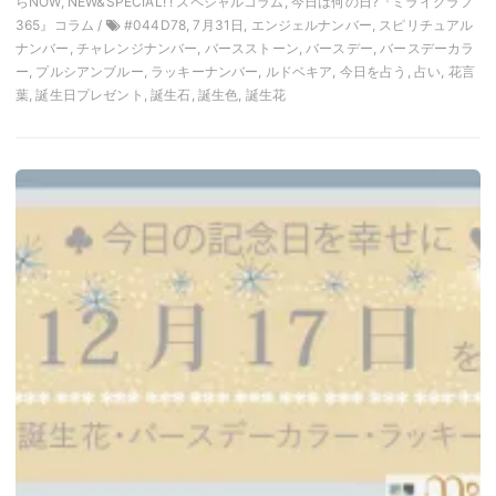
らNOW, NEW&SPECIAL! ! スペシャルコラム, 今日は何の日?『ミライグラフ
365』コラム /
#044D78, 7月31日, エンジェルナンバー, スピリチュアル
ナンバー, チャレンジナンバー, バースストーン, バースデー, バースデーカラ
ー, プルシアンブルー, ラッキーナンバー, ルドベキア, 今日を占う, 占い, 花言
葉, 誕生日プレゼント, 誕生石, 誕生色, 誕生花