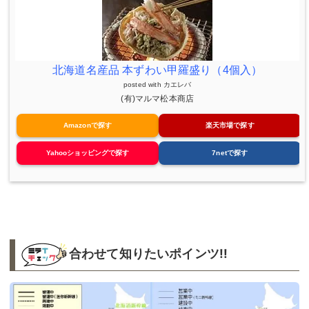
北海道名産品 本ずわい甲羅盛り（4個入）
posted with
カエレバ
(有)マルマ松本商店
Amazonで探す
楽天市場で探す
Yahooショッピングで探す
7netで探す
合わせて知りたいポインツ!!︎