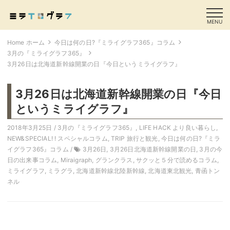
MENU
Home ホーム
今日は何の日?『ミライグラフ365』コラム
3月の『ミライグラフ365』
3月26日は北海道新幹線開業の日『今日というミライグラフ』
3月26日は北海道新幹線開業の日『今日
というミライグラフ』
2018年3月25日 /
3月の『ミライグラフ365』
,
LIFE HACK より良い暮らし
,
NEW&SPECIAL! ! スペシャルコラム
,
TRIP 旅行と観光
,
今日は何の日?『ミラ
イグラフ365』コラム
/
3月26日
,
3月26日北海道新幹線開業の日
,
3月の今
日の出来事コラム
,
Miraigraph
,
グランクラス
,
サクッと５分で読めるコラム
,
ミライグラフ
,
ミラグラ
,
北海道新幹線北陸新幹線
,
北海道東北観光
,
青函トン
ネル