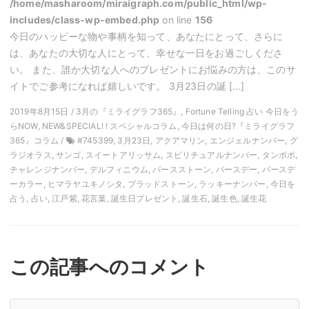
/home/masharoom/miraigraph.com/public_html/wp-
includes/class-wp-embed.php
on line
156
今日のハッピーな物や事柄を知って、あなたにとって、さらに
は、あなたの大切な人にとって、幸せな一日をお過ごしくださ
い。 また、誰か大切な人へのプレゼントにお悩みの方は、このサ
イトでご参考になれば嬉しいです。 3月23日の誕 […]
2019年8月15日 / 3月の『ミライグラフ365』, Fortune Telling 占い 今日をう
らNOW, NEW&SPECIAL! ! スペシャルコラム, 今日は何の日?『ミライグラフ
365』コラム /
#745399, 3月23日, アクアマリン, エンジェルナンバー, グ
ラジオラス, サンゴ, スイートアリッサム, スピリチュアルナンバー, タンポポ,
チャレンジナンバー, デルフィニウム, バースストーン, バースデー, バースデ
ーカラー, ヒマラヤユキノシタ, ブラッドストーン, ラッキーナンバー, 今日を
占う, 占い, 江戸紫, 花言葉, 誕生日プレゼント, 誕生石, 誕生色, 誕生花
この記事へのコメント