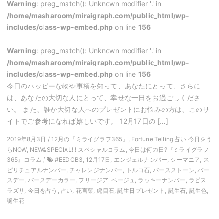
Warning
: preg_match(): Unknown modifier '.' in
/home/masharoom/miraigraph.com/public_html/wp-
includes/class-wp-embed.php
on line
156
Warning
: preg_match(): Unknown modifier '.' in
/home/masharoom/miraigraph.com/public_html/wp-
includes/class-wp-embed.php
on line
156
今日のハッピーな物や事柄を知って、あなたにとって、さらに
は、あなたの大切な人にとって、幸せな一日をお過ごしくださ
い。 また、誰か大切な人へのプレゼントにお悩みの方は、このサ
イトでご参考になれば嬉しいです。 12月17日の […]
2019年8月3日 / 12月の『ミライグラフ365』, Fortune Telling 占い 今日をう
らNOW, NEW&SPECIAL! ! スペシャルコラム, 今日は何の日?『ミライグラフ
365』コラム /
#EEDCB3, 12月17日, エンジェルナンバー, シーマニア, ス
ピリチュアルナンバー, チャレンジナンバー, トルコ石, バースストーン, バー
スデー, バースデーカラー, フリージア, ベージュ, ラッキーナンバー, ラピス
ラズリ, 今日を占う, 占い, 花言葉, 虎目石, 誕生日プレゼント, 誕生石, 誕生色,
誕生花