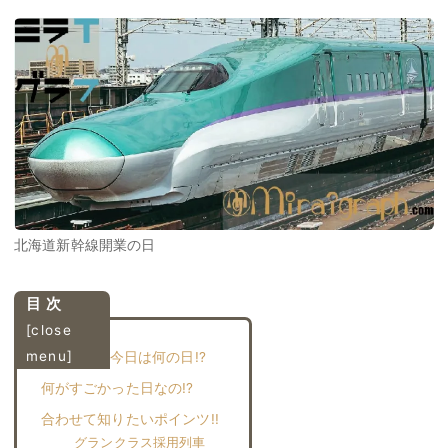
北海道新幹線開業の日
目 次
[
close
menu
]
3月26日は今日は何の日!?
何がすごかった日なの!?︎
合わせて知りたいポインツ!!︎
グランクラス採用列車