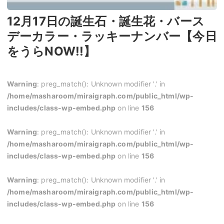
12月17日の誕生石・誕生花・バース
デーカラー・ラッキーナンバー【今日
をうらNOW!!】
Warning
: preg_match(): Unknown modifier '.' in
/home/masharoom/miraigraph.com/public_html/wp-
includes/class-wp-embed.php
on line
156
Warning
: preg_match(): Unknown modifier '.' in
/home/masharoom/miraigraph.com/public_html/wp-
includes/class-wp-embed.php
on line
156
Warning
: preg_match(): Unknown modifier '.' in
/home/masharoom/miraigraph.com/public_html/wp-
includes/class-wp-embed.php
on line
156