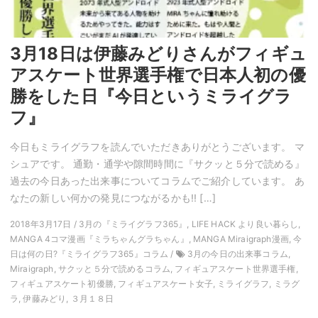
3月18日は伊藤みどりさんがフィギュ
アスケート世界選手権で日本人初の優
勝をした日『今日というミライグラ
フ』
今日もミライグラフを読んでいただきありがとうございます。 マ
シュアです。 通勤・通学や隙間時間に『サクッと５分で読める』
過去の今日あった出来事についてコラムでご紹介しています。 あ
なたの新しい何かの発見につながるかも!! […]
2018年3月17日 / 3月の『ミライグラフ365』, LIFE HACK より良い暮らし,
MANGA 4コマ漫画『ミラちゃんグラちゃん』, MANGA Miraigraph漫画, 今
日は何の日?『ミライグラフ365』コラム /
3月の今日の出来事コラム,
Miraigraph, サクッと５分で読めるコラム, フィギュアスケート世界選手権,
フィギュアスケート初優勝, フィギュアスケート女子, ミライグラフ, ミラグ
ラ, 伊藤みどり, ３月１８日