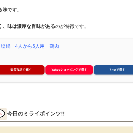
る味
です。
く、味は濃厚な旨味がある
のが特徴です。
塩鍋 4人から5人用 鶏肉
楽天市場で探す
Yahooショッピングで探す
7netで探す
今日のミライポインツ!!︎