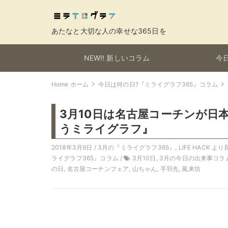
あたなと大切な人の幸せな365日を
NEW!! 新しいコラム
今日
Home ホーム
今日は何の日?『ミライグラフ365』コラム
3月10日は名古屋コーチンが日
うミライグラフ』
2018年3月9日 /
3月の『ミライグラフ365』
,
LIFE HACK 
ライグラフ365』コラム
/
3月10日
,
3月の今日の出来事コラ
の日
,
名古屋コーチンフェア
,
山ちゃん
,
手羽先
,
風来坊