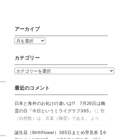
アーカイブ
ア
ー
カ
カテゴリー
イ
ブ
カ
テ
ゴ
最近のコメント
リ
ー
日本と海外のお化けの違いは!? 7月26日は幽
霊の日『今日というミライグラフ365』
に
数
（自然数）は、言葉（幽霊）である。
より
誕生花（Birthflower）365日まとめ早見表【今