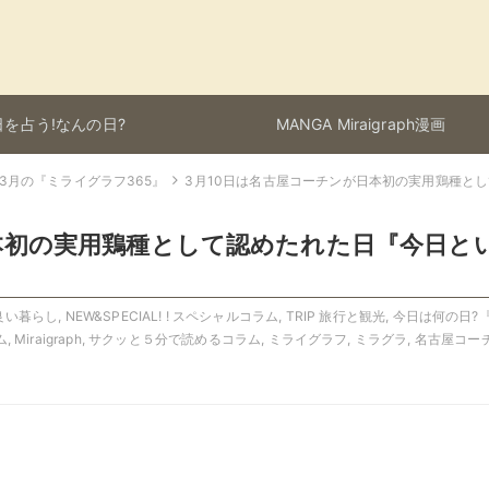
を占う!なんの日?
MANGA Miraigraph漫画
3月の『ミライグラフ365』
3月10日は名古屋コーチンが日本初の実用鶏種と
本初の実用鶏種として認めたれた日『今日と
より良い暮らし
,
NEW&SPECIAL! ! スペシャルコラム
,
TRIP 旅行と観光
,
今日は何の日?
ム
,
Miraigraph
,
サクッと５分で読めるコラム
,
ミライグラフ
,
ミラグラ
,
名古屋コー