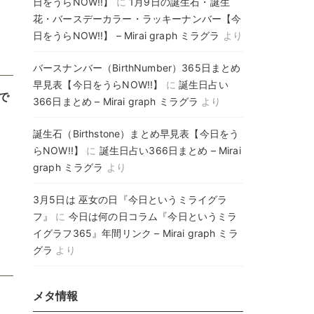
日をうらNOW!!】
に
1月9日の誕生石・誕生
花・バースデーカラー・ラッキーナンバー【今
日をうらNOW!!】 – Mirai graph ミラグラ
より
バースナンバー（BirthNumber）365日まとめ
早見表【今日をうらNOW!!】
に
誕生日占い
で
366日まとめ – Mirai graph ミラグラ
より
誕生石（Birthstone）まとめ早見表【今日をう
らNOW!!】
に
誕生日占い366日まとめ – Mirai
graph ミラグラ
より
3月5日は 巫女の日『今日というミライグラ
フ』
に
今日は何の日コラム『今日というミラ
イグラフ365』年間リンク – Mirai graph ミラ
グラ
より
メタ情報