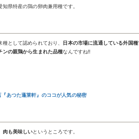
愛知県特産の鶏の卵肉兼用種です。
来種として認められており、
日本の市場に流通している外国種
チンの親鶏から生まれた品種
なんですね!!
店『あつた蓬莱軒』のココが人気の秘密
、肉も美味しい
というところです。