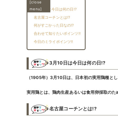
[
close
menu
]
3月10日は今日は何の日!?
名古屋コーチンとは!?
何がすごかった日なの!?︎
合わせて知りたいポインツ!!︎
今日のミライポインツ!!︎
3月10日は今日は何の日!?
（1905年）3月10日は、日本初の実用鶏種と
実用鶏とは、鶏肉生産あるいは食用卵採取のた
名古屋コーチンとは!?