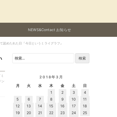
NEWS&Contact お知らせ
して認めたれた日『今日というミライグラフ』
検
い
索:
『ミ
2018年3月
チン
月
火
水
木
金
土
日
1
2
3
4
5
6
7
8
9
10
11
12
13
14
15
16
17
18
19
20
21
22
23
24
25