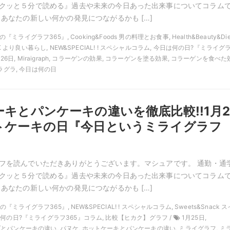
クッと５分で読める』過去や未来の今日あった出来事についてコラム
 あなたの新しい何かの発見につながるかも […]
月の『ミライグラフ365』, Cooking&Foods 男の料理とお食事, Health&Beauty&D
ACK より良い暮らし, NEW&SPECIAL! ! スペシャルコラム, 今日は何の日?『ミライグ
26日, Miraigraph, コラーゲンの効果, コラーゲンを塗る効果, コラーゲンを食べた
ミラグラ, 今日は何の日
キとパンケーキの違いを徹底比較!!1月2
トケーキの日『今日というミライグラフ
フを読んでいただきありがとうございます。マシュアです。 通勤・通
クッと５分で読める』過去や未来の今日あった出来事についてコラム
 あなたの新しい何かの発見につながるかも […]
1月の『ミライグラフ365』, NEW&SPECIAL! ! スペシャルコラム, Sweets&Snack ス
は何の日?『ミライグラフ365』コラム, 比較【ヒカク】グラフ /
1月25日,
 クレープとパンケーキの違い, パヌケ, ホットケーキとパンケーキの違い, ミライグラフ, ミ