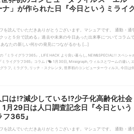
ーナ」が作られた日『今日というミライ
』
フを読んでいただきありがとうございます。マシュアです。 通勤・通
クッと５分で読める』過去や未来の今日あった出来事についてコラム
 あなたの新しい何かの発見につながるかも […]
1月の『ミライグラフ365』, LIFE HACK より良い暮らし, NEW&SPECIAL! ! スペシ
『ミライグラフ365』コラム /
1月30日, Miraigraph, ウィルスとワームの違い, 
イグラフ, ミラグラ, リッチ・スクレンタ, 世界初のコンピューターウィルス, 今日は
口は!?減少している!?少子化高齢化社会
 1月29日は人口調査記念日『今日という
フ365』
フを読んでいただきありがとうございます。マシュアです。 通勤・通