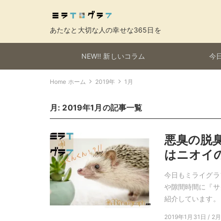
あたなと大切な人の幸せな365日を
NEW!! 新しいコラム
今日
Home ホーム
2019年
1月
月:
2019年1月
の記事一覧
悪臭の脱
はニオイ
今日もミライグラ
や隙間時間に『サ
紹介しています。
2019年1月31日 / 