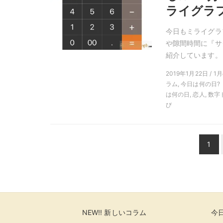
ライグラフ
今日もミライグラ
や隙間時間に『サ
紹介しています。
2019年1月22日 / 
ラム, 今日は何の日?
は何の日, 恋人, 数
び
投
1
稿
ナ
ビ
ゲ
ー
NEW!! 新しいコラム
今日