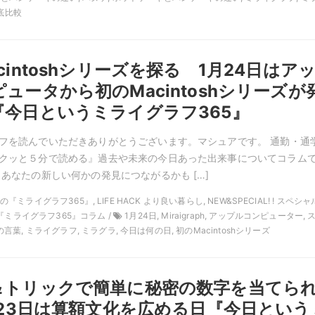
徹底比較
cintoshシリーズを探る 1月24日はア
ュータから初のMacintoshシリーズが
『今日というミライグラフ365』
フを読んでいただきありがとうございます。マシュアです。 通勤・通
クッと５分で読める』過去や未来の今日あった出来事についてコラム
 あなたの新しい何かの発見につながるかも […]
1月の『ミライグラフ365』, LIFE HACK より良い暮らし, NEW&SPECIAL! ! スペシ
『ミライグラフ365』コラム /
1月24日, Miraigraph, アップルコンピューター, 
葉, ミライグラフ, ミラグラ, 今日は何の日, 初のMacintoshシリーズ
＆トリックで簡単に秘密の数字を当てら
月23日は算額文化を広める日『今日という