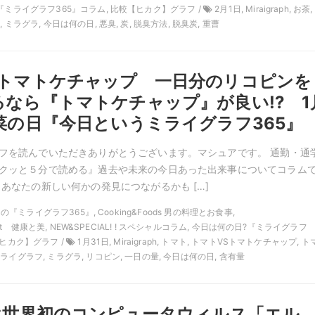
『ミライグラフ365』コラム, 比較【ヒカク】グラフ /
2月1日, Miraigraph, お茶,
 ミラグラ, 今日は何の日, 悪臭, 炭, 脱臭方法, 脱臭炭, 重曹
Sトマトケチャップ 一日分のリコピンを
るなら『トマトケチャップ』が良い!? 1
菜の日『今日というミライグラフ365』
フを読んでいただきありがとうございます。マシュアです。 通勤・通
クッと５分で読める』過去や未来の今日あった出来事についてコラム
 あなたの新しい何かの発見につながるかも […]
1月の『ミライグラフ365』, Cooking&Foods 男の料理とお食事,
&Diet 健康と美, NEW&SPECIAL! ! スペシャルコラム, 今日は何の日?『ミライグラフ
【ヒカク】グラフ /
1月31日, Miraigraph, トマト, トマトVSトマトケチャップ, 
ライグラフ, ミラグラ, リコピン, 一日の量, 今日は何の日, 含有量
日は世界初のコンピュータウィルス「エル