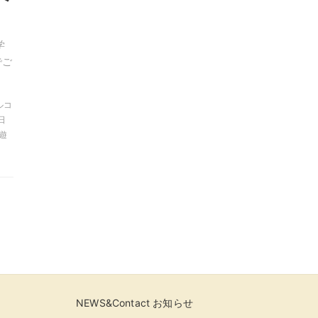
学
でご
ャルコ
日
卓遊
NEWS&Contact お知らせ