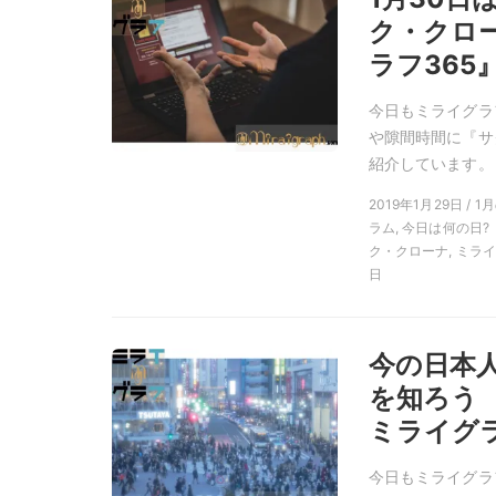
ク・クロ
ラフ365
今日もミライグラ
や隙間時間に『サ
紹介しています。
2019年1月29日 / 
ラム, 今日は何の日?
ク・クローナ, ミラ
日
今の日本人
を知ろう
ミライグラ
今日もミライグラ