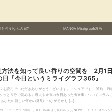
を占う!なんの日?
MANGA Miraigraph漫画
臭方法を知って良い香りの空間を 2月1
の日『今日というミライグラフ365』
フを読んでいただきありがとうございます。マシュアです。 通勤・通
クッと５分で読める』過去や未来の今日あった出来事についてコラム
 あなたの新しい何かの発見につながるかも […]
2月の『ミライグラフ365』, LIFE HACK より良い暮らし, NEW&SPECIAL! ! スペシ