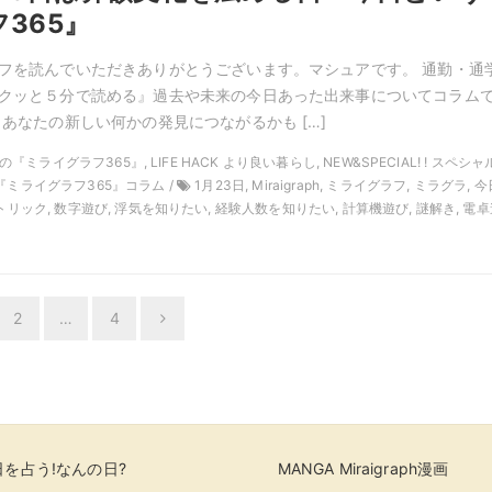
365』
フを読んでいただきありがとうございます。マシュアです。 通勤・通
クッと５分で読める』過去や未来の今日あった出来事についてコラム
 あなたの新しい何かの発見につながるかも […]
1月の『ミライグラフ365』, LIFE HACK より良い暮らし, NEW&SPECIAL! ! スペシ
『ミライグラフ365』コラム /
1月23日, Miraigraph, ミライグラフ, ミラグラ, 今
字トリック, 数字遊び, 浮気を知りたい, 経験人数を知りたい, 計算機遊び, 謎解き, 電
2
…
4
Next
を占う!なんの日?
MANGA Miraigraph漫画