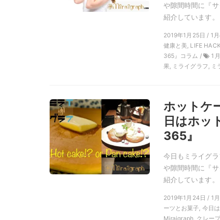
や隙間時間に『サ
紹介しています。
2019年1月25日 / 1
健康と美, LIFE H
365』コラム /
1月
果, ミライグラフ, 
ホットケー
日はホッ
365』
今日もミライグラ
や隙間時間に『サ
紹介しています。
2019年1月24日 / 
ーツとお菓子, 今日
Miraigraph,