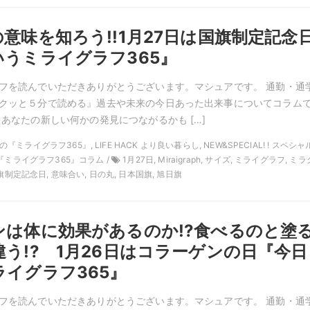
意味を知ろう!!1月27日は国旗制定記念
いうミライグラフ365』
フを読んでいただきありがとうございます。マシュアです。 通勤・通
クッと５分で読める』過去や未来の今日あった出来事についてコラム
 あなたの新しい何かの発見につながるかも […]
1月の『ミライグラフ365』, LIFE HACK より良い暮らし, NEW&SPECIAL! ! スペシ
『ミライグラフ365』コラム /
1月27日, Miraigraph, サイズ, ミライグラフ, ミラ
旗制定記念日, 意味合い, 日の丸, 日本国旗, 旭日旗
ンは体に効果があるのか!?食べるのと塗
う!? 1月26日はコラーゲンの日『今日
イグラフ365』
フを読んでいただきありがとうございます。マシュアです。 通勤・通