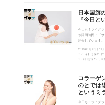
日本国旗の
『今日と
今日もミライグラ
や隙間時間に『サ
紹介しています。
2019年1月26日 / 
ラム, 今日は何の日?
ラ, 今日は何の日, 国
コラーゲ
のとでは違
というミラ
今日もミライグラ