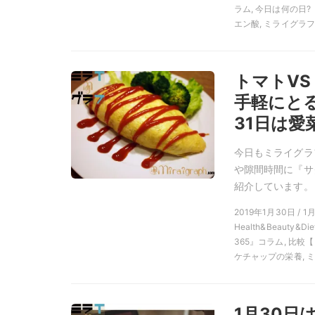
ラム, 今日は何の日?
エン酸, ミライグラフ,
トマトV
手軽にと
31日は愛
今日もミライグラ
や隙間時間に『サ
紹介しています。
2019年1月30日 / 
Health&Beauty
365』コラム, 比較
ケチャップの栄養, ミ
1月30