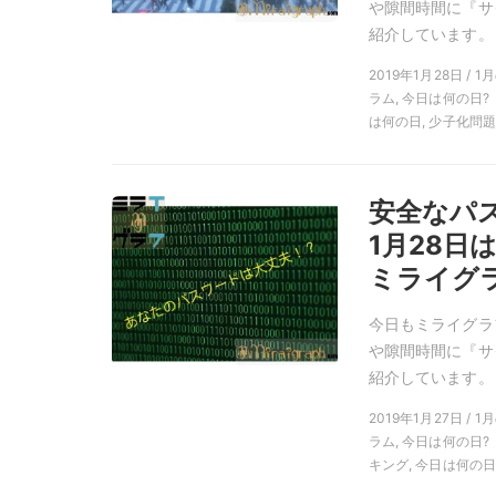
や隙間時間に『サ
紹介しています。
2019年1月28日 / 
ラム, 今日は何の日?
は何の日, 少子化問題
安全なパ
1月28
ミライグラ
今日もミライグラ
や隙間時間に『サ
紹介しています。
2019年1月27日 / 
ラム, 今日は何の日?
キング, 今日は何の