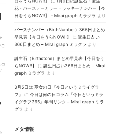
日をうらNOW!!】
に
1月9日の誕生石・誕生
花・バースデーカラー・ラッキーナンバー【今
日
日をうらNOW!!】 – Mirai graph ミラグラ
より
バースナンバー（BirthNumber）365日まとめ
早見表【今日をうらNOW!!】
に
誕生日占い
学
366日まとめ – Mirai graph ミラグラ
より
でご
誕生石（Birthstone）まとめ早見表【今日をう
ャルコ
らNOW!!】
に
誕生日占い366日まとめ – Mirai
グ
graph ミラグラ
より
3月5日は 巫女の日『今日というミライグラ
フ』
に
今日は何の日コラム『今日というミラ
る
イグラフ365』年間リンク – Mirai graph ミラ
グラ
より
メタ情報
学