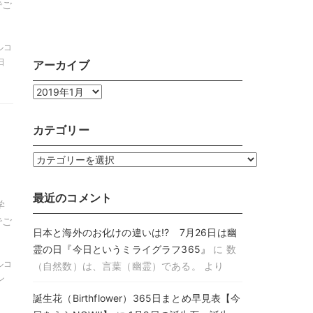
でご
ャルコ
日
アーカイブ
ア
ー
カ
カテゴリー
グ
イ
ブ
カ
テ
ゴ
最近のコメント
学
リ
でご
ー
日本と海外のお化けの違いは!? 7月26日は幽
霊の日『今日というミライグラフ365』
に
数
ャルコ
（自然数）は、言葉（幽霊）である。
より
ン
誕生花（Birthflower）365日まとめ早見表【今