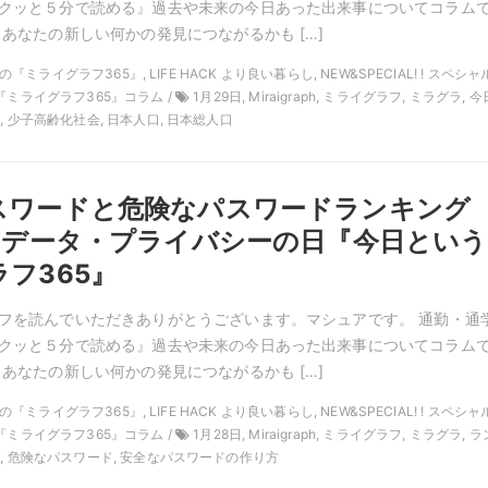
クッと５分で読める』過去や未来の今日あった出来事についてコラム
 あなたの新しい何かの発見につながるかも […]
1月の『ミライグラフ365』, LIFE HACK より良い暮らし, NEW&SPECIAL! ! スペシ
『ミライグラフ365』コラム /
1月29日, Miraigraph, ミライグラフ, ミラグラ, 今
, 少子高齢化社会, 日本人口, 日本総人口
スワードと危険なパスワードランキン
日はデータ・プライバシーの日『今日という
フ365』
フを読んでいただきありがとうございます。マシュアです。 通勤・通
クッと５分で読める』過去や未来の今日あった出来事についてコラム
 あなたの新しい何かの発見につながるかも […]
1月の『ミライグラフ365』, LIFE HACK より良い暮らし, NEW&SPECIAL! ! スペシ
『ミライグラフ365』コラム /
1月28日, Miraigraph, ミライグラフ, ミラグラ, ラ
日, 危険なパスワード, 安全なパスワードの作り方