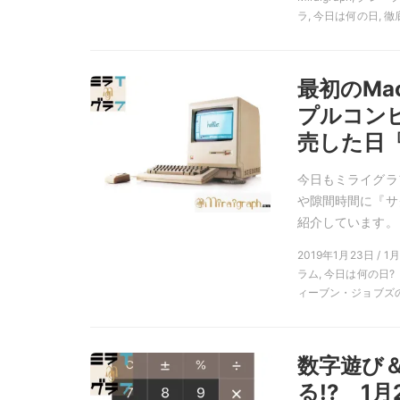
ラ, 今日は何の日, 
最初のMa
プルコンピ
売した日
今日もミライグラ
や隙間時間に『サ
紹介しています。
2019年1月23日 / 
ラム, 今日は何の日?
ィーブン・ジョブズの言
数字遊び
る!? 1