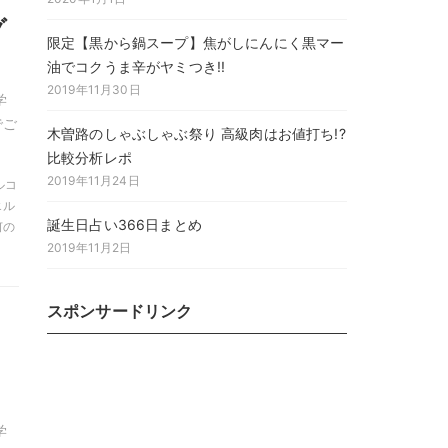
グ
限定【黒から鍋スープ】焦がしにんにく黒マー
油でコクうま辛がヤミつき!!
2019年11月30日
学
でご
木曽路のしゃぶしゃぶ祭り 高級肉はお値打ち!?
比較分析レポ
2019年11月24日
ャルコ
エル
誕生日占い366日まとめ
何の
2019年11月2日
スポンサードリンク
学