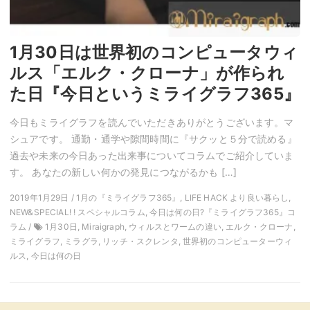
1月30日は世界初のコンピュータウィ
ルス「エルク・クローナ」が作られ
た日『今日というミライグラフ365』
今日もミライグラフを読んでいただきありがとうございます。マ
シュアです。 通勤・通学や隙間時間に『サクッと５分で読める』
過去や未来の今日あった出来事についてコラムでご紹介していま
す。 あなたの新しい何かの発見につながるかも […]
2019年1月29日 / 1月の『ミライグラフ365』, LIFE HACK より良い暮らし,
NEW&SPECIAL! ! スペシャルコラム, 今日は何の日?『ミライグラフ365』コ
ラム /
1月30日, Miraigraph, ウィルスとワームの違い, エルク・クローナ,
ミライグラフ, ミラグラ, リッチ・スクレンタ, 世界初のコンピューターウィ
ルス, 今日は何の日