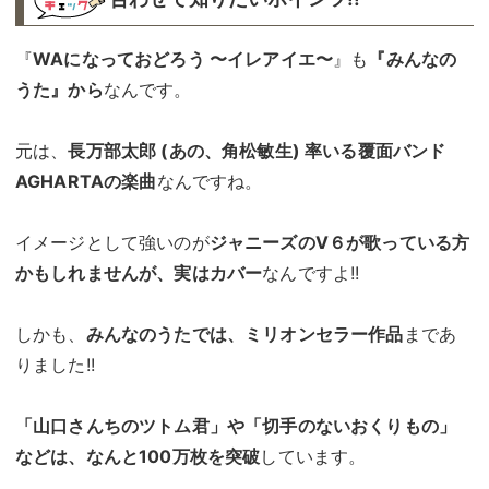
『
WAになっておどろう 〜イレアイエ〜
』も
『みんなの
うた』から
なんです。
元は、
長万部太郎 (あの、角松敏生) 率いる覆面バンド
AGHARTAの楽曲
なんですね。
イメージとして強いのが
ジャニーズのV６が歌っている方
かもしれませんが、実はカバー
なんですよ!!
しかも、
みんなのうたでは、ミリオンセラー作品
まであ
りました!!
「山口さんちのツトム君」や「切手のないおくりもの」
などは、なんと100万枚を突破
しています。