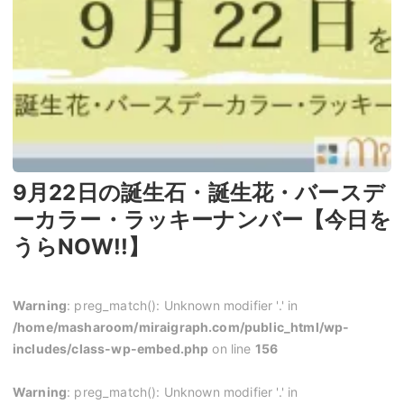
9月22日の誕生石・誕生花・バースデ
ーカラー・ラッキーナンバー【今日を
うらNOW!!】
Warning
: preg_match(): Unknown modifier '.' in
/home/masharoom/miraigraph.com/public_html/wp-
includes/class-wp-embed.php
on line
156
Warning
: preg_match(): Unknown modifier '.' in