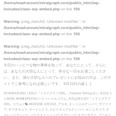
/home/masharoom/miraigraph.com/public_html/wp-
includes/class-wp-embed.php
on line
156
Warning
: preg_match(): Unknown modifier '.' in
/home/masharoom/miraigraph.com/public_html/wp-
includes/class-wp-embed.php
on line
156
Warning
: preg_match(): Unknown modifier '.' in
/home/masharoom/miraigraph.com/public_html/wp-
includes/class-wp-embed.php
on line
156
今日のハッピーな物や事柄を知って、あなたにとって、さらに
は、あなたの大切な人にとって、幸せな一日をお過ごしくださ
い。 また、誰か大切な人へのプレゼントにお悩みの方は、このサ
イトでご参考になれば嬉しいです。 9月22日の誕 […]
2019年6月29日 / 9月の『ミライグラフ365』, Fortune Telling 占い 今日をう
らNOW, NEW&SPECIAL! ! スペシャルコラム, 今日は何の日?『ミライグラフ
365』コラム /
#EDEE9E, 9月22日, アカネ, エンジェルナンバー, サファイ
ア, サワギキョウ, サードニクス, スピリチュアルナンバー, センニチコウ, チ
ャレンジナンバー, バースストーン, バースデー, バースデーカラー, ブールジ