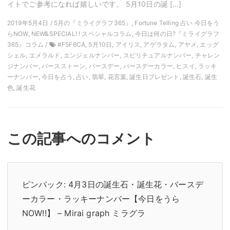
イトでご参考になれば嬉しいです。 5月10日の誕 […]
2019年5月4日 / 5月の『ミライグラフ365』, Fortune Telling 占い 今日をう
らNOW, NEW&SPECIAL! ! スペシャルコラム, 今日は何の日?『ミライグラフ
365』コラム /
#F5F6CA, 5月10日, アイリス, アゲラタム, アヤメ, エッグ
シェル, エメラルド, エンジェルナンバー, スピリチュアルナンバー, チャレン
ジナンバー, バースストーン, バースデー, バースデーカラー, ヒスイ, ラッキ
ーナンバー, 今日を占う, 占い, 翡翠, 花言葉, 誕生日プレゼント, 誕生石, 誕生
色, 誕生花
この記事へのコメント
ピンバック:
4月3日の誕生石・誕生花・バースデ
ーカラー・ラッキーナンバー【今日をうら
NOW!!】 – Mirai graph ミラグラ