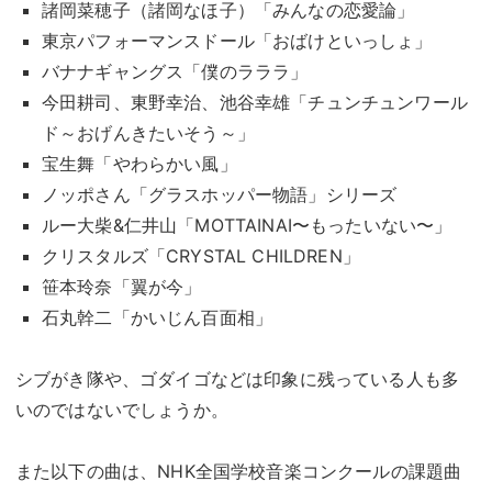
諸岡菜穂子（諸岡なほ子）「みんなの恋愛論」
東京パフォーマンスドール「おばけといっしょ」
バナナギャングス「僕のラララ」
今田耕司、東野幸治、池谷幸雄「チュンチュンワール
ド～おげんきたいそう～」
宝生舞「やわらかい風」
ノッポさん「グラスホッパー物語」シリーズ
ルー大柴&仁井山「MOTTAINAI〜もったいない〜」
クリスタルズ「CRYSTAL CHILDREN」
笹本玲奈「翼が今」
石丸幹二「かいじん百面相」
シブがき隊や、ゴダイゴなどは印象に残っている人も多
いのではないでしょうか。
また以下の曲は、NHK全国学校音楽コンクールの課題曲