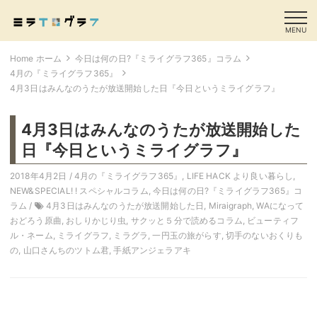
MENU
Home ホーム
今日は何の日?『ミライグラフ365』コラム
4月の『ミライグラフ365』
4月3日はみんなのうたが放送開始した日『今日というミライグラフ』
4月3日はみんなのうたが放送開始した
日『今日というミライグラフ』
2018年4月2日 /
4月の『ミライグラフ365』
,
LIFE HACK より良い暮らし
,
NEW&SPECIAL! ! スペシャルコラム
,
今日は何の日?『ミライグラフ365』コ
ラム
/
4月3日はみんなのうたが放送開始した日
,
Miraigraph
,
WAになって
おどろう原曲
,
おしりかじり虫
,
サクッと５分で読めるコラム
,
ビューティフ
ル・ネーム
,
ミライグラフ
,
ミラグラ
,
一円玉の旅がらす
,
切手のないおくりも
の
,
山口さんちのツトム君
,
手紙アンジェラアキ