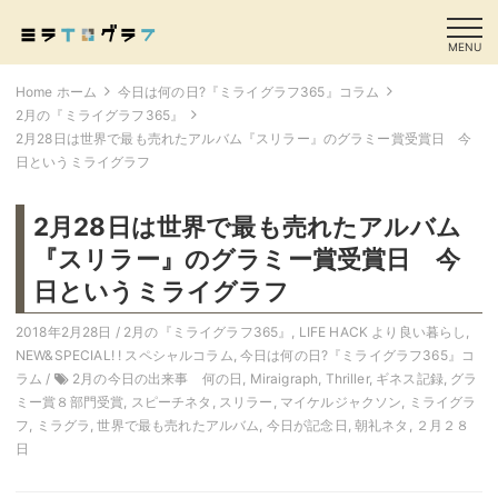
MENU
Home ホーム
今日は何の日?『ミライグラフ365』コラム
2月の『ミライグラフ365』
2月28日は世界で最も売れたアルバム『スリラー』のグラミー賞受賞日 今
日というミライグラフ
2月28日は世界で最も売れたアルバム
『スリラー』のグラミー賞受賞日 今
日というミライグラフ
2018年2月28日 /
2月の『ミライグラフ365』
,
LIFE HACK より良い暮らし
,
NEW&SPECIAL! ! スペシャルコラム
,
今日は何の日?『ミライグラフ365』コ
ラム
/
2月の今日の出来事 何の日
,
Miraigraph
,
Thriller
,
ギネス記録
,
グラ
ミー賞８部門受賞
,
スピーチネタ
,
スリラー
,
マイケルジャクソン
,
ミライグラ
フ
,
ミラグラ
,
世界で最も売れたアルバム
,
今日が記念日
,
朝礼ネタ
,
２月２８
日