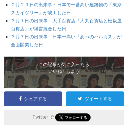
２月２９日の出来事：日本で一番高い建築物の『東京
スカイツリー』が竣工した日
３月１日の出来事：大手百貨店『大丸百貨店と松坂屋
百貨店』が経営統合した日
３月７日の出来事：日本一高い『あべのハルカス』が
全面開業した日
この記事が気に入ったら
いいね ! しよう
シェアする
ツイートする
Twitter で