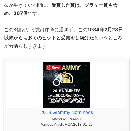
彼が生きている間に、
受賞した賞は、グラミー賞も含
め、367個
です。
この8個という数は序章に過ぎず、この
1984年2月28日
以降からも多くのヒットと受賞をし続けた
というところ
が素晴らしすぎます。
Save
2018 Grammy Nominees
posted with
カエレバ
Various Artists RCA 2018-01-12