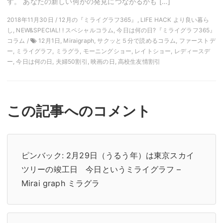
す。 あなたの新しい何かの発見につながるかも […]
2018年11月30日 / 12月の『ミライグラフ365』, LIFE HACK より良い暮ら
し, NEW&SPECIAL! ! スペシャルコラム, 今日は何の日?『ミライグラフ365』
コラム /
12月1日, Miraigraph, サクッと５分で読めるコラム, ファーストデ
ー, ミライグラフ, ミラグラ, モーニングショー, レイトショー, レディースデ
ー, 今日は何の日, 夫婦50割引, 映画の日, 高校生友情割引
この記事へのコメント
ピンバック:
2月29日（うるう年）は東京スカイ
ツリーの竣工日 今日というミライグラフ –
Mirai graph ミラグラ