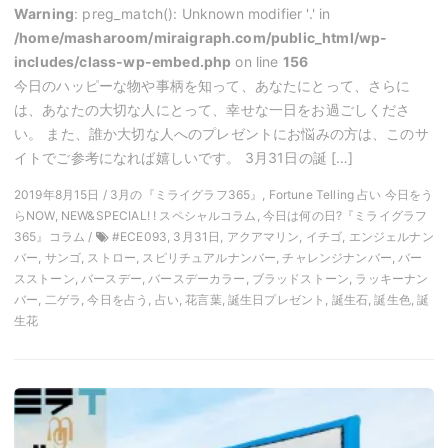
Warning
: preg_match(): Unknown modifier '.' in
/home/masharoom/miraigraph.com/public_html/wp-
includes/class-wp-embed.php
on line
156
今日のハッピーな物や事柄を知って、あなたにとって、さらに
は、あなたの大切な人にとって、幸せな一日をお過ごしくださ
い。 また、誰か大切な人へのプレゼントにお悩みの方は、このサ
イトでご参考になれば嬉しいです。 3月31日の誕 […]
2019年8月15日 / 3月の『ミライグラフ365』, Fortune Telling 占い 今日をう
らNOW, NEW&SPECIAL! ! スペシャルコラム, 今日は何の日?『ミライグラフ
365』コラム /
#ECE093, 3月31日, アクアマリン, イチゴ, エンジェルナン
バー, サンゴ, ストロー, スピリチュアルナンバー, チャレンジナンバー, バー
スストーン, バースデー, バースデーカラー, ブラッドストーン, ラッキーナン
バー, 二ゲラ, 今日を占う, 占い, 花言葉, 誕生日プレゼント, 誕生石, 誕生色, 誕
生花