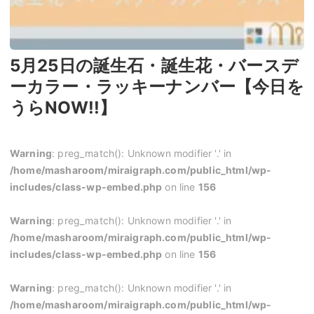
5月25日の誕生石・誕生花・バースデ
ーカラー・ラッキーナンバー【今日を
うらNOW!!】
Warning
: preg_match(): Unknown modifier '.' in
/home/masharoom/miraigraph.com/public_html/wp-
includes/class-wp-embed.php
on line
156
Warning
: preg_match(): Unknown modifier '.' in
/home/masharoom/miraigraph.com/public_html/wp-
includes/class-wp-embed.php
on line
156
Warning
: preg_match(): Unknown modifier '.' in
/home/masharoom/miraigraph.com/public_html/wp-