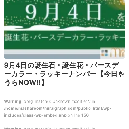
9月4日の誕生石・誕生花・バースデ
ーカラー・ラッキーナンバー【今日を
うらNOW!!】
Warning
: preg_match(): Unknown modifier '.' in
/home/masharoom/miraigraph.com/public_html/wp-
includes/class-wp-embed.php
on line
156
Warning
: preg_match(): Unknown modifier '.' in