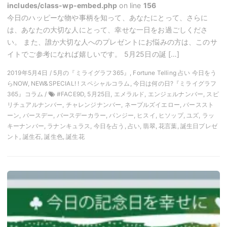
includes/class-wp-embed.php
on line
156
今日のハッピーな物や事柄を知って、あなたにとって、さらに
は、あなたの大切な人にとって、幸せな一日をお過ごしくださ
い。 また、誰か大切な人へのプレゼントにお悩みの方は、このサ
イトでご参考になれば嬉しいです。 5月25日の誕 […]
2019年5月4日 / 5月の『ミライグラフ365』, Fortune Telling 占い 今日をう
らNOW, NEW&SPECIAL! ! スペシャルコラム, 今日は何の日?『ミライグラフ
365』コラム /
#FACE9D, 5月25日, エメラルド, エンジェルナンバー, スピ
リチュアルナンバー, チャレンジナンバー, ネープルズイエロー, バーススト
ーン, バースデー, バースデーカラー, パンジー, ヒスイ, ヒソップ, ユズ, ラッ
キーナンバー, ラナンキュラス, 今日を占う, 占い, 翡翠, 花言葉, 誕生日プレゼ
ント, 誕生石, 誕生色, 誕生花