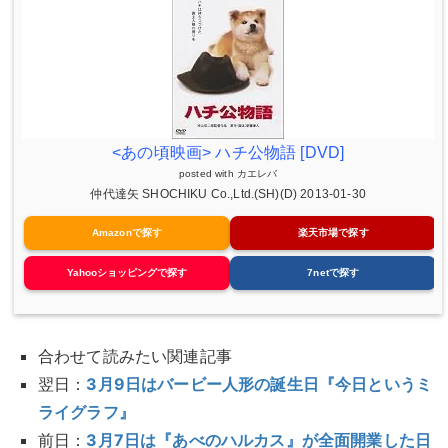
<あの頃映画> ハチ公物語 [DVD]
posted with
カエレバ
仲代達矢 SHOCHIKU Co.,Ltd.(SH)(D) 2013-01-30
Amazonで探す
楽天市場で探す
Yahooショッピングで探す
7netで探す
合わせて読みたい関連記事
翌日：
3月9日はバービー人形の誕生日『今日というミ
ライグラフ』
前日：
3月7日は『あべのハルカス』が全面開業した日