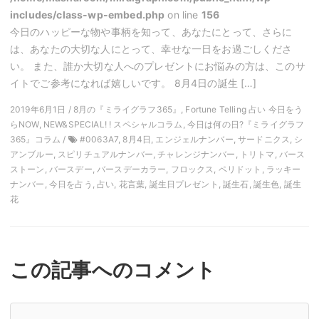
includes/class-wp-embed.php
on line
156
今日のハッピーな物や事柄を知って、あなたにとって、さらに
は、あなたの大切な人にとって、幸せな一日をお過ごしくださ
い。 また、誰か大切な人へのプレゼントにお悩みの方は、このサ
イトでご参考になれば嬉しいです。 8月4日の誕生 […]
2019年6月1日 / 8月の『ミライグラフ365』, Fortune Telling 占い 今日をう
らNOW, NEW&SPECIAL! ! スペシャルコラム, 今日は何の日?『ミライグラフ
365』コラム /
#0063A7, 8月4日, エンジェルナンバー, サードニクス, シ
アンブルー, スピリチュアルナンバー, チャレンジナンバー, トリトマ, バース
ストーン, バースデー, バースデーカラー, フロックス, ペリドット, ラッキー
ナンバー, 今日を占う, 占い, 花言葉, 誕生日プレゼント, 誕生石, 誕生色, 誕生
花
この記事へのコメント