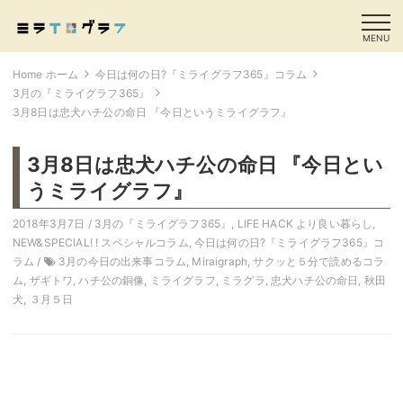
MENU
Home ホーム
今日は何の日?『ミライグラフ365』コラム
3月の『ミライグラフ365』
3月8日は忠犬ハチ公の命日 『今日というミライグラフ』
3月8日は忠犬ハチ公の命日 『今日とい
うミライグラフ』
2018年3月7日 /
3月の『ミライグラフ365』
,
LIFE HACK より良い暮らし
,
NEW&SPECIAL! ! スペシャルコラム
,
今日は何の日?『ミライグラフ365』コ
ラム
/
3月の今日の出来事コラム
,
Miraigraph
,
サクッと５分で読めるコラ
ム
,
ザギトワ
,
ハチ公の銅像
,
ミライグラフ
,
ミラグラ
,
忠犬ハチ公の命日
,
秋田
犬
,
３月５日