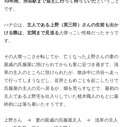
10年間、渋谷駅まで迎えに行って待っていた
ということ
です。
ハチ公は、
主人である上野（英三郎）さんの生前も出か
ける際は、玄関まで見送る
人懐っこい性格だったそうで
す。
その人懐っこさが転じてか、亡くなった上野さんの妻の
親戚の呉服屋に預けられてからも客に近づき過ぎて、浅
草の主人のところに預けられたが、散歩中に渋谷へ走っ
て行ってしまうなどし、近所ともめごとを起こしたりで
呉服屋の主人の元へ戻るが、畑を荒らすなどで、最初の
主人である上野宅を出入りしていた植木職人のもとに最
終的には落ち着いたそうです。
上野さん → 妻の親戚の呉服屋主人 → 浅草の主人