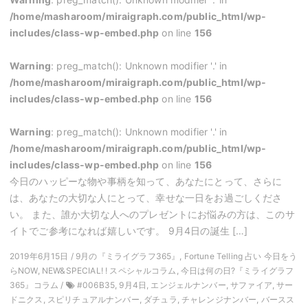
/home/masharoom/miraigraph.com/public_html/wp-
includes/class-wp-embed.php
on line
156
Warning
: preg_match(): Unknown modifier '.' in
/home/masharoom/miraigraph.com/public_html/wp-
includes/class-wp-embed.php
on line
156
Warning
: preg_match(): Unknown modifier '.' in
/home/masharoom/miraigraph.com/public_html/wp-
includes/class-wp-embed.php
on line
156
今日のハッピーな物や事柄を知って、あなたにとって、さらに
は、あなたの大切な人にとって、幸せな一日をお過ごしくださ
い。 また、誰か大切な人へのプレゼントにお悩みの方は、このサ
イトでご参考になれば嬉しいです。 9月4日の誕生 […]
2019年6月15日 / 9月の『ミライグラフ365』, Fortune Telling 占い 今日をう
らNOW, NEW&SPECIAL! ! スペシャルコラム, 今日は何の日?『ミライグラフ
365』コラム /
#006B35, 9月4日, エンジェルナンバー, サファイア, サー
ドニクス, スピリチュアルナンバー, ダチュラ, チャレンジナンバー, バースス