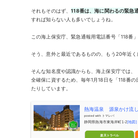
それもそのはず、
118番は、海に関わるの緊急
すれば知らない人も多いでしょうね。
この海上保安庁、緊急通報用電話番号「118番」
そう、意外と最近であるものの、もう20年近く
そんな知名度や認識からも、海上保安庁では、「
全確保に資するため、毎年1月18日を「118
たりしています。
熱海温泉 源泉かけ流
posted with
トマレバ
静岡県熱海市東海岸町1-2
[地図]
楽天トラベル