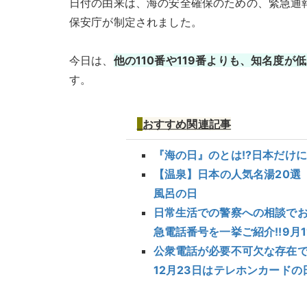
日付の由来は、海の安全確保のための、緊急通報用
保安庁が制定されました。
今日は、
他の110番や119番よりも、知名度が
す。
おすすめ
関連記事
『海の日』のとは!?日本だけに
【温泉】日本の人気名湯20選 
風呂の日
日常生活での警察への相談でお困
急電話番号を一挙ご紹介!!9月
公衆電話が必要不可欠な存在で
12月23日はテレホンカードの