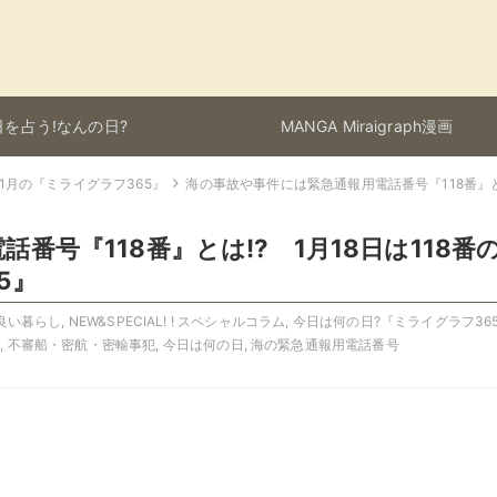
を占う!なんの日?
MANGA Miraigraph漫画
1月の『ミライグラフ365』
海の事故や事件には緊急通報用電話番号『118番』とは
番号『118番』とは!? 1月18日は118番
5』
より良い暮らし
,
NEW&SPECIAL! ! スペシャルコラム
,
今日は何の日?『ミライグラフ36
ラ
,
不審船・密航・密輸事犯
,
今日は何の日
,
海の緊急通報用電話番号