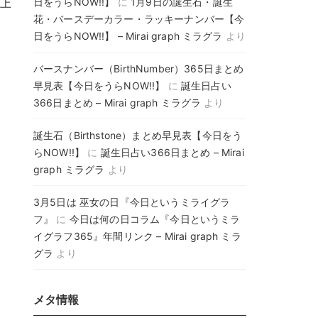
日をうらNOW!!】
に
1月9日の誕生石・誕生
海上
花・バースデーカラー・ラッキーナンバー【今
日をうらNOW!!】 – Mirai graph ミラグラ
より
バースナンバー（BirthNumber）365日まとめ
早見表【今日をうらNOW!!】
に
誕生日占い
366日まとめ – Mirai graph ミラグラ
より
誕生石（Birthstone）まとめ早見表【今日をう
らNOW!!】
に
誕生日占い366日まとめ – Mirai
graph ミラグラ
より
3月5日は 巫女の日『今日というミライグラ
フ』
に
今日は何の日コラム『今日というミラ
イグラフ365』年間リンク – Mirai graph ミラ
グラ
より
メタ情報