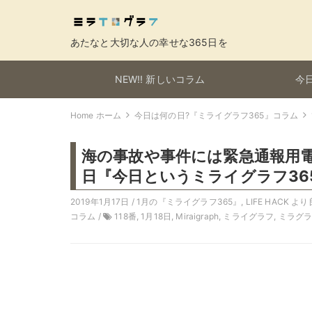
あたなと大切な人の幸せな365日を
NEW!! 新しいコラム
今日
Home ホーム
今日は何の日?『ミライグラフ365』コラム
海の事故や事件には緊急通報用電話
日『今日というミライグラフ36
2019年1月17日 /
1月の『ミライグラフ365』
,
LIFE HACK 
コラム
/
118番
,
1月18日
,
Miraigraph
,
ミライグラフ
,
ミラグ