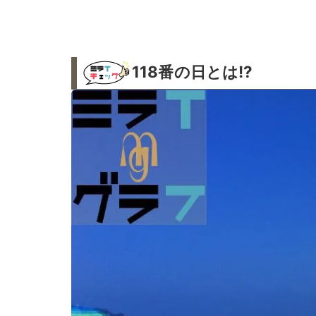
118番の日とは!?︎