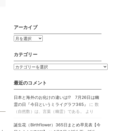
アーカイブ
ア
ー
カ
カテゴリー
イ
ブ
カ
テ
ゴ
最近のコメント
リ
ー
日本と海外のお化けの違いは!? 7月26日は幽
霊の日『今日というミライグラフ365』
に
数
（自然数）は、言葉（幽霊）である。
より
誕生花（Birthflower）365日まとめ早見表【今