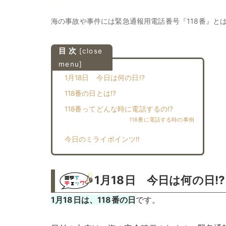
海の事故や事件には緊急通報用電話番号『118番』とは!?
目 次
[
close
menu
]
1月18日 今日は何の日!?
118番の日とは!?︎
118番ってどんな時に電話するの!?︎
118番に電話する時の事例
今日のミライポインツ!!︎
1月18日 今日は何の日!?
1月18日は、118番の日
です。