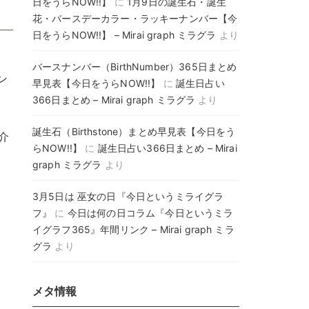
日をうらNOW!!】
に
1月9日の誕生石・誕生
花・バースデーカラー・ラッキーナンバー【今
日をうらNOW!!】 – Mirai graph ミラグラ
より
バースナンバー（BirthNumber）365日まとめ
ン
早見表【今日をうらNOW!!】
に
誕生日占い
366日まとめ – Mirai graph ミラグラ
より
誕生石（Birthstone）まとめ早見表【今日をう
介
らNOW!!】
に
誕生日占い366日まとめ – Mirai
graph ミラグラ
より
3月5日は 巫女の日『今日というミライグラ
フ』
に
今日は何の日コラム『今日というミラ
イグラフ365』年間リンク – Mirai graph ミラ
グラ
より
メタ情報