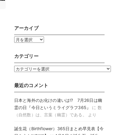
アーカイブ
ア
ー
カ
カテゴリー
イ
ブ
カ
テ
ゴ
最近のコメント
リ
ー
日本と海外のお化けの違いは!? 7月26日は幽
霊の日『今日というミライグラフ365』
に
数
（自然数）は、言葉（幽霊）である。
より
誕生花（Birthflower）365日まとめ早見表【今