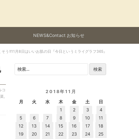
NEWS&Contact お知らせ
う!!11月8日はいいお肌の日『今日というミライグラフ365』
検
肌
索:
ャルコ
2018年11月
野菜
,
月
火
水
木
金
土
日
1
2
3
4
5
6
7
8
9
10
11
12
13
14
15
16
17
18
19
20
21
22
23
24
25