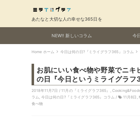
あたなと大切な人の幸せな365日を
NEW!! 新しいコラム
今日
Home ホーム
今日は何の日?『ミライグラフ365』コラム
お肌にいい食べ物や野菜でニキビ
の日『今日というミライグラフ3
2018年11月7日 /
11月の『ミライグラフ365』
,
Cooking&Fo
ラム
,
今日は何の日?『ミライグラフ365』コラム
/
11月8日
,
食べ物