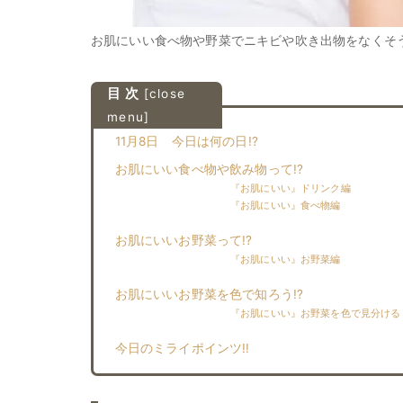
お肌にいい食べ物や野菜でニキビや吹き出物をなくそう!
目 次
[
close
menu
]
11月8日 今日は何の日!?
お肌にいい食べ物や飲み物って!?︎
『お肌にいい』ドリンク編
『お肌にいい』食べ物編
お肌にいいお野菜って!?︎
『お肌にいい』お野菜編
お肌にいいお野菜を色で知ろう!?︎
『お肌にいい』お野菜を色で見分ける
今日のミライポインツ!!︎