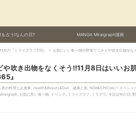
を占う!なんの日?
MANGA Miraigraph漫画
11月の『ミライグラフ365』
お肌にいい食べ物や野菜でニキビや吹き出物をなくそ
や吹き出物をなくそう!!11月8日はいいお
65』
ods 男の料理とお食事
,
Health&Beauty&Diet 健康と美
,
NEW&SPECIAL! ! スペシ
Miraigraph
,
お肌に良い食べ物
,
ドリンク
,
ミライグラフ
,
ミラグラ
,
今日は何の日
,