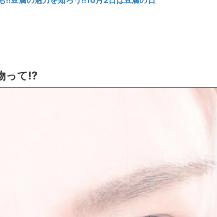
!!豆腐の魅力を知ろう!!10月2日は豆腐の日
て!?︎