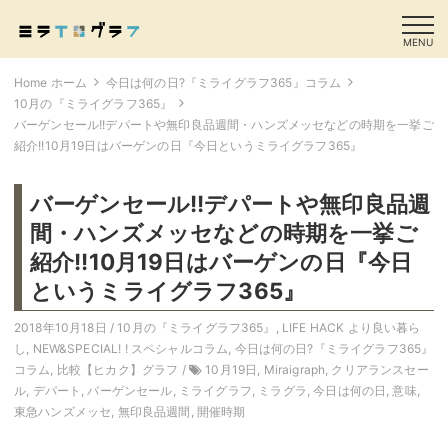
MENU
Home ホーム
今日は何の日?『ミライグラフ365』コラム
10月の『ミライグラフ365』
バーゲンセール!!デパートや無印良品週間・ハンズメッセなどの時期を一挙ご
紹介!!10月19日はバーゲンの日『今日というミライグラフ365』
バーゲンセール!!デパートや無印良品週
間・ハンズメッセなどの時期を一挙ご
紹介!!10月19日はバーゲンの日『今日
というミライグラフ365』
2018年10月18日 /
10月の『ミライグラフ365』
,
LIFE HACK より良い暮ら
し
,
NEW&SPECIAL! ! スペシャルコラム
,
今日は何の日?『ミライグラフ365』
コラム
,
比較【ヒカク】グラフ
/
10月19日
,
Miraigraph
,
クリアランスセー
ル
,
デパート
,
バーゲンセール
,
ミライグラフ
,
ミラグラ
,
今日は何の日
,
意味
,
東急ハンズメッセ
,
無印良品週間
,
開催時期