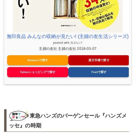
無印良品 みんなの収納が見たい! (主婦の友生活シリーズ)
posted with
カエレバ
主婦の友社 主婦の友社 2018-03-07
Amazonで探す
楽天市場で探す
Yahooショッピングで探す
7netで探す
東急ハンズのバーゲンセール『ハンズメ
ッセ』の時期