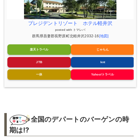
プレジデントリゾート ホテル軽井沢
posted with
トマレバ
群馬県吾妻郡長野原町北軽井沢2032-16
[地図]
楽天トラベル
じゃらん
JTB
knt
一休
Yahoo!トラベル
全国のデパートのバーゲンの時
期は!?︎