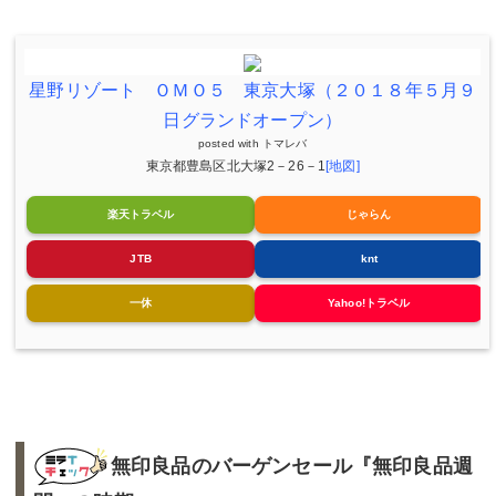
星野リゾート ＯＭＯ５ 東京大塚（２０１８年５月９
日グランドオープン）
posted with
トマレバ
東京都豊島区北大塚2－26－1
[地図]
楽天トラベル
じゃらん
JTB
knt
一休
Yahoo!トラベル
無印良品のバーゲンセール『無印良品週