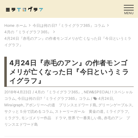
MENU
Home ホーム
今日は何の日?『ミライグラフ365』コラム
4月の『ミライグラフ365』
4月24日『赤毛のアン』の作者モンゴメリが亡くなった日『今日というミラ
イグラフ』
4月24日『赤毛のアン』の作者モンゴ
メリが亡くなった日『今日というミラ
イグラフ』
2018年4月23日 /
4月の『ミライグラフ365』
,
NEW&SPECIAL! ! スペシャル
コラム
,
今日は何の日?『ミライグラフ365』コラム
/
4月24日
,
Miraigraph
,
アボンリーへの道 プリンスエドワード島
,
グリーンゲーブルス
,
サクッと５分で読めるコラム
,
ストーリーガール 黄金の道
,
ミライグラフ
,
ミラグラ
,
モンゴメリー作品 ドラマ
,
世界で一番美しい島
,
赤毛のアン プ
リンスエドワード島