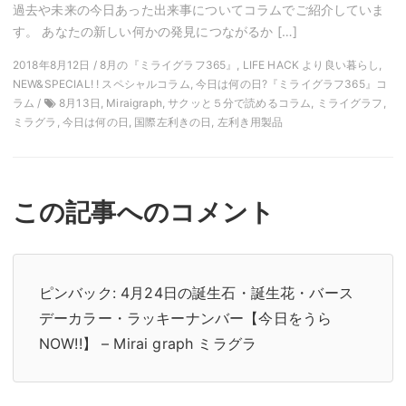
過去や未来の今日あった出来事についてコラムでご紹介していま
す。 あなたの新しい何かの発見につながるか […]
2018年8月12日 / 8月の『ミライグラフ365』, LIFE HACK より良い暮らし,
NEW&SPECIAL! ! スペシャルコラム, 今日は何の日?『ミライグラフ365』コ
ラム /
8月13日, Miraigraph, サクッと５分で読めるコラム, ミライグラフ,
ミラグラ, 今日は何の日, 国際左利きの日, 左利き用製品
この記事へのコメント
ピンバック:
4月24日の誕生石・誕生花・バース
デーカラー・ラッキーナンバー【今日をうら
NOW!!】 – Mirai graph ミラグラ