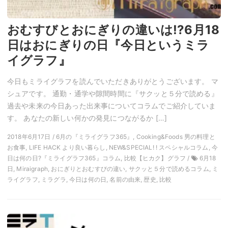
おむすびとおにぎりの違いは!?6月18
日はおにぎりの日『今日というミラ
イグラフ』
今日もミライグラフを読んでいただきありがとうございます。 マ
シュアです。 通勤・通学や隙間時間に『サクッと５分で読める』
過去や未来の今日あった出来事についてコラムでご紹介していま
す。 あなたの新しい何かの発見につながるか […]
2018年6月17日 / 6月の『ミライグラフ365』, Cooking&Foods 男の料理と
お食事, LIFE HACK より良い暮らし, NEW&SPECIAL! ! スペシャルコラム, 今
日は何の日?『ミライグラフ365』コラム, 比較【ヒカク】グラフ /
6月18
日, Miraigraph, おにぎりとおむすびの違い, サクッと５分で読めるコラム, ミ
ライグラフ, ミラグラ, 今日は何の日, 名前の由来, 歴史, 比較