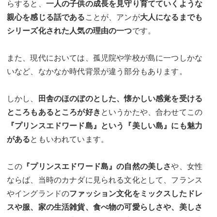
らすると、
一人の子供の成長を見守り育てていくような
親心を感じる話である
ことが、アンが
大人になるまでも
シリーズ化された人気の理由の一つ
です。
また、現代においては、孤児院や学校が島に一つしかな
いなど、なかなか時代背景が違う部分もあります。
しかし、
田舎のほのぼのとした、懐かしい感覚を受ける
ところもあるところが好き
というかたや、合わせてこの
『プリンスエドワード島』という『美しい島』にも魅力
がある
ともいわれています。
この
『プリンスエドワード島』の自然の美しさ
や、女性
ならば、当時のカナダに見られる文化として、フランス
やイングランドの
ファッション文化をミックスしたドレ
スや服、家の生活雑貨、食べ物の可愛らしさや、美しさ