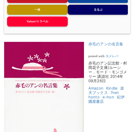
一休
るるぶ
Yahoo!トラベル
赤毛のアンの名言集
posted with
ヨメレバ
赤毛のアン記念館・村
岡花子文庫/ルーシ
ー．モード・モンゴメ
リー 講談社 2014年
09月26日
Amazon
Kindle
楽
天ブックス
7net
honto
e-hon
紀伊
國屋書店