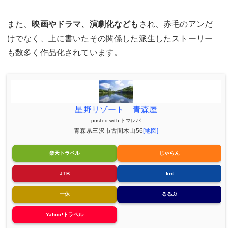
また、
映画やドラマ、演劇化なども
され、赤毛のアンだ
けでなく、上に書いたその関係した派生したストーリー
も数多く作品化されています。
星野リゾート 青森屋
posted with
トマレバ
青森県三沢市古間木山56
[地図]
楽天トラベル
じゃらん
JTB
knt
一休
るるぶ
Yahoo!トラベル