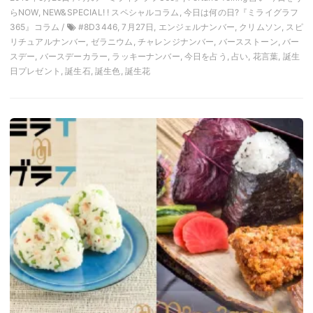
らNOW, NEW&SPECIAL! ! スペシャルコラム, 今日は何の日?『ミライグラフ
365』コラム /
#8D3446, 7月27日, エンジェルナンバー, クリムソン, スピ
リチュアルナンバー, ゼラニウム, チャレンジナンバー, バースストーン, バー
スデー, バースデーカラー, ラッキーナンバー, 今日を占う, 占い, 花言葉, 誕生
日プレゼント, 誕生石, 誕生色, 誕生花