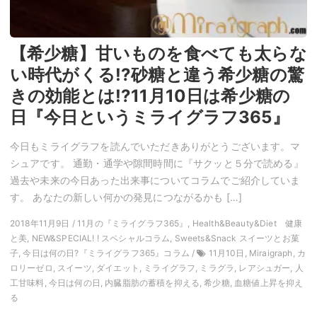
【希少糖】甘いものを食べても太らな
い時代がくる!?砂糖と違う希少糖の驚
きの効能とは!?11月10日は希少糖の
日『今日というミライグラフ365』
今日もミライグラフを読んでいただきありがとうございます。マ
シュアです。 通勤・通学や隙間時間に『サクッと５分で読める』
過去や未来の今日あった出来事についてコラムでご紹介していま
す。 あなたの新しい何かの発見につながるかも […]
2018年11月9日 / 11月の『ミライグラフ365』, Health&Beauty&Diet 健康
と美, NEW&SPECIAL! ! スペシャルコラム, Sweets&Snack スイーツとお菓
子, 今日は何の日?『ミライグラフ365』コラム /
11月10日, Miraigraph, カ
ロリーゼロ, スイーツ, ダイエット, ミライグラフ, ミラグラ, レアシュガー, 人
工甘味料, 今日は何の日, 内臓脂肪の蓄積を抑える, 希少糖, 血糖値上昇を抑え
る