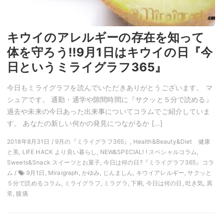
キウイのアレルギーの存在を知って
体を守ろう!!9月1日はキウイの日『今
日というミライグラフ365』
今日もミライグラフを読んでいただきありがとうございます。 マ
シュアです。 通勤・通学や隙間時間に『サクッと５分で読める』
過去や未来の今日あった出来事についてコラムでご紹介していま
す。 あなたの新しい何かの発見につながるか […]
2018年8月31日 / 9月の『ミライグラフ365』, Health&Beauty&Diet 健康
と美, LIFE HACK より良い暮らし, NEW&SPECIAL! ! スペシャルコラム,
Sweets&Snack スイーツとお菓子, 今日は何の日?『ミライグラフ365』コラ
ム /
9月1日, Miraigraph, かゆみ, じんましん, キウイアレルギー, サクッと
５分で読めるコラム, ミライグラフ, ミラグラ, 下痢, 今日は何の日, 吐き気, 異
常, 腹痛