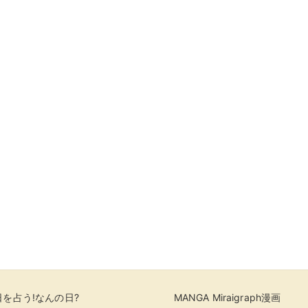
を占う!なんの日?
MANGA Miraigraph漫画