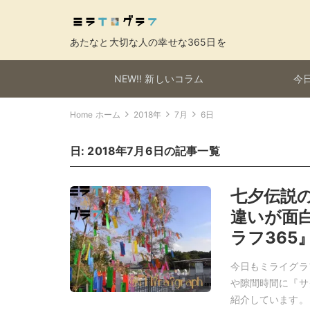
あたなと大切な人の幸せな365日を
NEW!! 新しいコラム
今日
Home ホーム
2018年
7月
6日
日:
2018年7月6日
の記事一覧
七夕伝説
違いが面白
ラフ365
今日もミライグラ
や隙間時間に『サ
紹介しています。