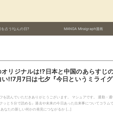
を占う!なんの日?
MANGA Miraigraph漫画
のオリジナルは!?日本と中国のあらすじ
い!!7月7日は七夕『今日というミライグ
』
フを読んでいただきありがとうございます。 マシュアです。 通勤・通
クッと５分で読める』過去や未来の今日あった出来事についてコラム
 あなたの新しい何かの発見につながるか […]