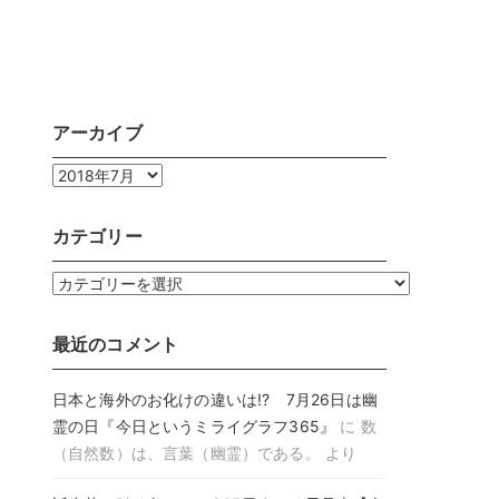
アーカイブ
ア
ー
カ
カテゴリー
イ
ブ
カ
テ
ゴ
最近のコメント
リ
ー
日本と海外のお化けの違いは!? 7月26日は幽
霊の日『今日というミライグラフ365』
に
数
（自然数）は、言葉（幽霊）である。
より