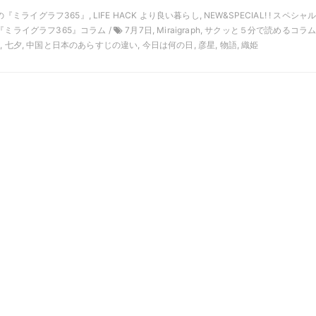
月の『ミライグラフ365』, LIFE HACK より良い暮らし, NEW&SPECIAL! ! スペシャ
『ミライグラフ365』コラム /
7月7日, Miraigraph, サクッと５分で読めるコラム
, 七夕, 中国と日本のあらすじの違い, 今日は何の日, 彦星, 物語, 織姫