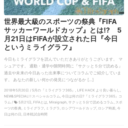
世界最大級のスポーツの祭典『FIFA
サッカーワールドカップ』とは!? 5
月21日はFIFAが設立された日『今日
というミライグラフ』
今日もミライグラフを読んでいただきありがとうございます。 マ
シュアです。 通勤・通学や隙間時間に『サクッと５分で読める』
過去や未来の今日あった出来事についてコラムでご紹介していま
す。 あなたの新しい何かの発見につながるか […]
2018年5月20日 / 5月の『ミライグラフ365』, LIFE HACK より良い暮らし,
NEW&SPECIAL! ! スペシャルコラム, 今日は何の日?『ミライグラフ365』コ
ラム /
5月21日, FIFAとは, Miraigraph, サクッと５分で読めるコラム, スポ
ーツの祭典, ミライグラフ, ミラグラ, ロシアワールドカップ, ロシア時差, 今
日は何の日, 日本戦試合時間