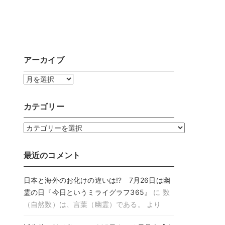
アーカイブ
ア
ー
カ
カテゴリー
イ
ブ
カ
テ
ゴ
最近のコメント
リ
ー
日本と海外のお化けの違いは!? 7月26日は幽
霊の日『今日というミライグラフ365』
に
数
（自然数）は、言葉（幽霊）である。
より