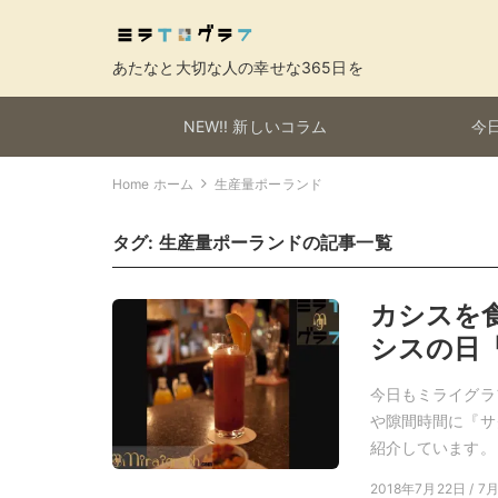
あたなと大切な人の幸せな365日を
NEW!! 新しいコラム
今日
Home ホーム
生産量ポーランド
タグ:
生産量ポーランド
の記事一覧
カシスを食
シスの日
今日もミライグラ
や隙間時間に『サ
紹介しています。
2018年7月22日 / 7月