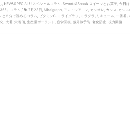
 NEW&SPECIAL! ! スペシャルコラム, Sweets&Snack スイーツとお菓子, 今日
65』コラム /
7月23日, Miraigraph, アントシアニン, カシオレ, カシス, カシ
クッと５分で読めるコラム, ビタミンC, ミライグラフ, ミラグラ, リキュール, 一番暑い
, 大暑, 栄養価, 生産量ポーランド, 疲労回復, 紫外線予防, 老化防止, 視力回復