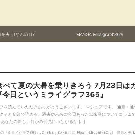
を占う!なんの日?
MANGA Miraigraph漫画
べて夏の大暑を乗りきろう 7月23日は
『今日というミライグラフ365』
フを読んでいただきありがとうございます。 マシュアです。 通勤・通
クッと５分で読める』過去や未来の今日あった出来事についてコラム
 あなたの新しい何かの発見につながるか […]
の『ミライグラフ365』, Drinking SAKE お酒, Health&Beauty&Diet 健康と美, L