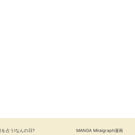
を占う!なんの日?
MANGA Miraigraph漫画