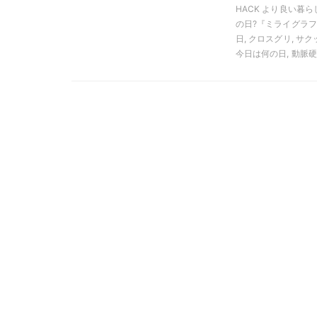
HACK より良い暮らし,
の日?『ミライグラフ3
日, クロスグリ, サ
今日は何の日, 動脈硬化