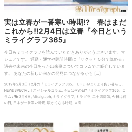
実は立春が一番寒い時期!? 春はまだ
これから‼︎2月4日は立春『今日という
ミライグラフ365』
今日もミライグラフを読んでいただきありがとうございます。マ
シュアです。 通勤・通学や隙間時間に『サクッと５分で読める』
過去や未来の今日あった出来事についてコラムでご紹介していま
す。 あなたの新しい何かの発見につながるかも […]
2019年2月3日 / 2月の『ミライグラフ365』, LIFE HACK より良い暮らし,
NEW&SPECIAL! ! スペシャルコラム, 今日は何の日?『ミライグラフ365』コ
ラム /
2月4日, Miraigraph, ミライグラフ, ミラグラ, 二十四節気, 今日は何
の日, 日本が一番寒い時期, 暖かくなる時期, 立春