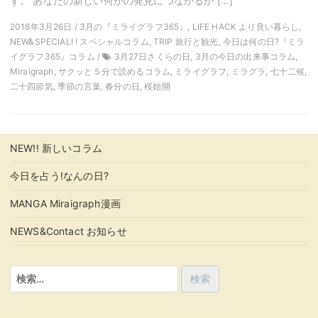
す。 あなたの新しい何かの発見につながるか […]
2018年3月26日 / 3月の『ミライグラフ365』, LIFE HACK より良い暮らし,
NEW&SPECIAL! ! スペシャルコラム, TRIP 旅行と観光, 今日は何の日?『ミラ
イグラフ365』コラム /
3月27日さくらの日, 3月の今日の出来事コラム,
Miraigraph, サクッと５分で読めるコラム, ミライグラフ, ミラグラ, 七十二候,
二十四節気, 季節の言葉, 春分の日, 桜始開
NEW!! 新しいコラム
今日を占う!なんの日?
MANGA Miraigraph漫画
NEWS&Contact お知らせ
検
索: