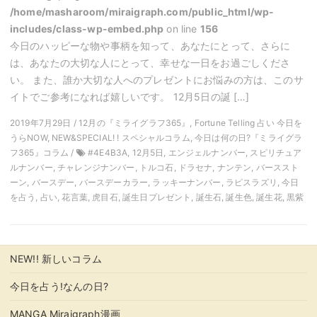
/home/masharoom/miraigraph.com/public_html/wp-
includes/class-wp-embed.php
on line
156
今日のハッピーな物や事柄を知って、あなたにとって、さらに
は、あなたの大切な人にとって、幸せな一日をお過ごしくださ
い。 また、誰か大切な人へのプレゼントにお悩みの方は、このサ
イトでご参考になれば嬉しいです。 12月5日の誕 […]
2019年7月29日 / 12月の『ミライグラフ365』, Fortune Telling 占い 今日を
うらNOW, NEW&SPECIAL! ! スペシャルコラム, 今日は何の日?『ミライグラ
フ365』コラム /
#4E4B3A, 12月5日, エンジェルナンバー, スピリチュア
ルナンバー, チャレンジナンバー, トルコ石, ドラセナ, ナンテン, バーススト
ーン, バースデー, バースデーカラー, ラッキーナンバー, ラピスラズリ, 今日
を占う, 占い, 花言葉, 虎目石, 誕生日プレゼント, 誕生石, 誕生色, 誕生花, 黒紫
NEW!! 新しいコラム
今日を占う!なんの日?
MANGA Miraigraph漫画