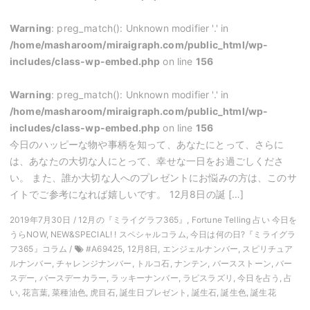
Warning
: preg_match(): Unknown modifier '.' in
/home/masharoom/miraigraph.com/public_html/wp-
includes/class-wp-embed.php
on line
156
Warning
: preg_match(): Unknown modifier '.' in
/home/masharoom/miraigraph.com/public_html/wp-
includes/class-wp-embed.php
on line
156
今日のハッピーな物や事柄を知って、あなたにとって、さらに
は、あなたの大切な人にとって、幸せな一日をお過ごしくださ
い。 また、誰か大切な人へのプレゼントにお悩みの方は、このサ
イトでご参考になれば嬉しいです。 12月8日の誕 […]
2019年7月30日 / 12月の『ミライグラフ365』, Fortune Telling 占い 今日を
うらNOW, NEW&SPECIAL! ! スペシャルコラム, 今日は何の日?『ミライグラ
フ365』コラム /
#A69425, 12月8日, エンジェルナンバー, スピリチュア
ルナンバー, チャレンジナンバー, トルコ石, ナンテン, バースストーン, バー
スデー, バースデーカラー, ラッキーナンバー, ラピスラズリ, 今日を占う, 占
い, 花言葉, 菜種油色, 虎目石, 誕生日プレゼント, 誕生石, 誕生色, 誕生花