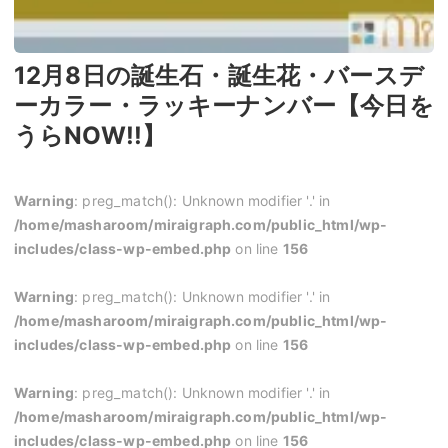
12月8日の誕生石・誕生花・バースデ
ーカラー・ラッキーナンバー【今日を
うらNOW!!】
Warning
: preg_match(): Unknown modifier '.' in
/home/masharoom/miraigraph.com/public_html/wp-
includes/class-wp-embed.php
on line
156
Warning
: preg_match(): Unknown modifier '.' in
/home/masharoom/miraigraph.com/public_html/wp-
includes/class-wp-embed.php
on line
156
Warning
: preg_match(): Unknown modifier '.' in
/home/masharoom/miraigraph.com/public_html/wp-
includes/class-wp-embed.php
on line
156