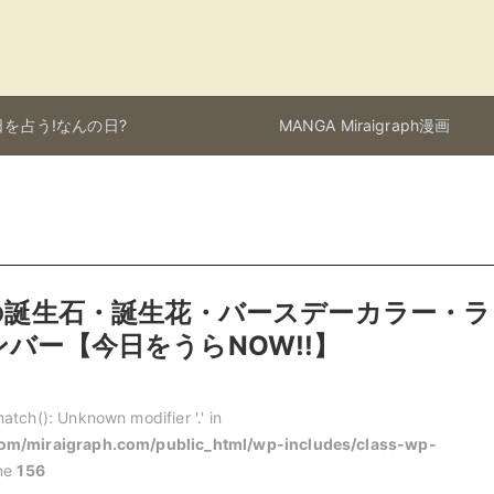
を占う!なんの日?
MANGA Miraigraph漫画
日の誕生石・誕生花・バースデーカラー・ラ
バー【今日をうらNOW!!】
atch(): Unknown modifier '.' in
m/miraigraph.com/public_html/wp-includes/class-wp-
ine
156