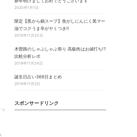
新年明けましておめでとうございます
2020年1月1日
限定【黒から鍋スープ】焦がしにんにく黒マー
油でコクうま辛がヤミつき!!
2019年11月30日
木曽路のしゃぶしゃぶ祭り 高級肉はお値打ち!?
比較分析レポ
2019年11月24日
誕生日占い366日まとめ
2019年11月2日
スポンサードリンク
とっ
ス