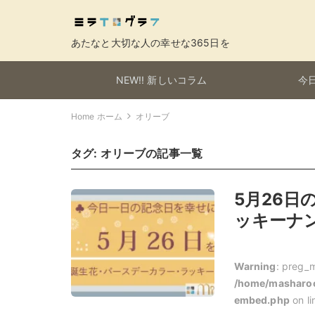
あたなと大切な人の幸せな365日を
NEW!! 新しいコラム
今日
Home ホーム
オリーブ
タグ:
オリーブ
の記事一覧
5月26
ッキーナン
Warning
: preg_m
/home/masharoo
embed.php
on l