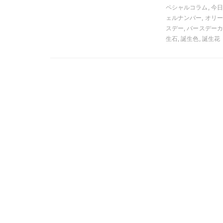
ペシャルコラム, 今
ェルナンバー, オリー
スデー, バースデーカラ
生石, 誕生色, 誕生花