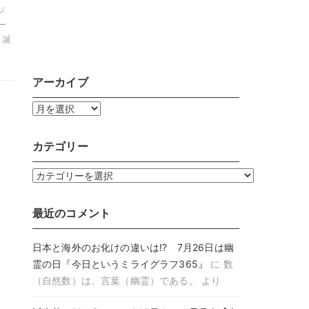
ジ
ー
 誕
アーカイブ
ア
ー
カ
カテゴリー
イ
ブ
カ
テ
ゴ
最近のコメント
リ
ー
日本と海外のお化けの違いは!? 7月26日は幽
霊の日『今日というミライグラフ365』
に
数
（自然数）は、言葉（幽霊）である。
より