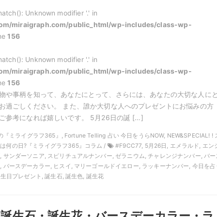
atch(): Unknown modifier '.' in
m/miraigraph.com/public_html/wp-includes/class-wp-
ine
156
atch(): Unknown modifier '.' in
m/miraigraph.com/public_html/wp-includes/class-wp-
ine
156
物や事柄を知って、あなたにとって、さらには、あなたの大切な人に
お過ごしください。 また、誰か大切な人へのプレゼントにお悩みの方
参考になれば嬉しいです。 5月26日の誕 […]
の『ミライグラフ365』, Fortune Telling 占い 今日をうらNOW, NEW&SPECIAL! ! 
日は何の日?『ミライグラフ365』コラム /
#F9CC77, 5月26日, エメラルド, エ
, サンダーソニア, スピリチュアルナンバー, ゼラニウム, チャレンジナンバー, バー
, バースデーカラー, ヒスイ, マリーゴールドイエロー, ラッキーナンバー, 今日を占
 誕生日プレゼント, 誕生石, 誕生色, 誕生花
日の誕生石・誕生花・バースデーカラー・ラ