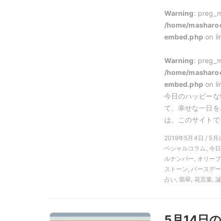
Warning
: preg_m
/home/masharoo
embed.php
on l
Warning
: preg_m
/home/masharoo
embed.php
on l
今日のハッピーな
て、幸せな一日を
は、このサイトでご
2019年5月4日 / 5月
ペシャルコラム, 今
ルナンバー, オリーブ
ストーン, バースデー
占い, 翡翠, 花言葉,
5月14