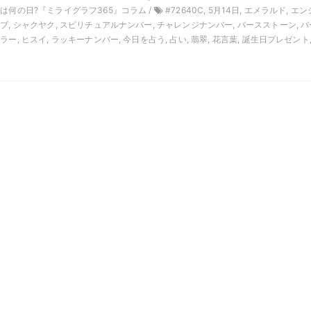
日は何の日?『ミライグラフ365』コラム /
#72640C, 5月14日, エメラルド, エン
ブ, シャクヤク, スピリチュアルナンバー, チャレンジナンバー, バースストーン, バ
ー, ヒスイ, ラッキーナンバー, 今日を占う, 占い, 翡翠, 花言葉, 誕生日プレゼント,