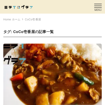
MENU
Home ホーム
CoCo壱番屋
タグ:
CoCo壱番屋
の記事一覧