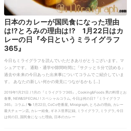
日本のカレーが国民食になった理由
は!?とろみの理由は!? 1月22日はカ
レーの日『今日というミライグラフ
365』
今日もミライグラフを読んでいただきありがとうございます。マ
シュアです。 通勤・通学や隙間時間に『サクッと５分で読める』
過去や未来の今日あった出来事についてコラムでご紹介していま
す。 あなたの新しい何かの発見につながるかも […]
2019年1月21日 / 1月の『ミライグラフ365』, Cooking&Foods 男の料理とお
食事, NEW&SPECIAL! ! スペシャルコラム, 今日は何の日?『ミライグラフ
365』コラム /
1月22日, CoCo壱番屋, Miraigraph, とろみの理由, カレー
最大チェーン店, カレー給食, ギネス世界記録, ミライグラフ, ミラグラ, 今日
は何の日, 国民食になった理由, 日本のカレー