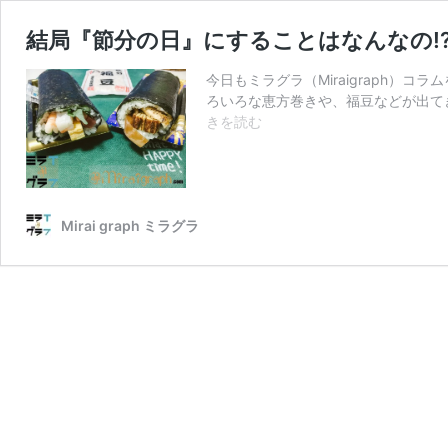
結局『節分の日』にすることはなんなの!
今日もミラグラ（Miraigraph）
ろいろな恵方巻きや、福豆などが出て
結
きを読む
局
『節
分
の
Mirai graph ミラグラ
日』
に
す
る
こ
と
は
な
ん
な
の!?